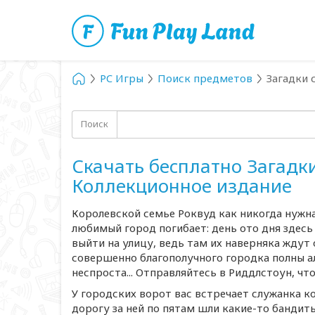
PC Игры
Поиск предметов
Загадки 
Поиск
Скачать бесплатно Загадки
Коллекционное издание
Королевской семье Роквуд как никогда нужна
любимый город погибает: день ото дня здесь
выйти на улицу, ведь там их наверняка ждут 
совершенно благополучного городка полны алч
неспроста... Отправляйтесь в Риддлстоун, ч
У городских ворот вас встречает служанка к
дорогу за ней по пятам шли
какие-то
бандиты