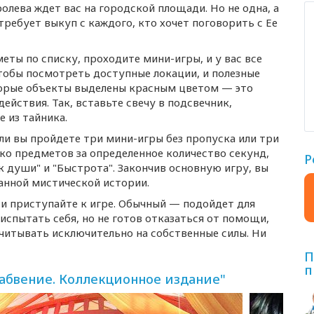
олева ждет вас на городской площади. Но не одна, а
ребует выкуп с каждого, кто хочет поговорить с Ее
меты по списку, проходите
мини-игры
, и у вас все
чтобы посмотреть доступные локации, и полезные
торые объекты выделены красным цветом — это
ействия. Так, вставьте свечу в подсвечник,
 из тайника.
сли вы пройдете три
мини-игры
без пропуска или три
ько предметов за определенное количество секунд,
Р
к души" и "Быстрота". Закончив основную игру, вы
анной мистической истории.
 приступайте к игре. Обычный — подойдет для
испытать себя, но не готов отказаться от помощи,
читывать исключительно на собственные силы. Ни
П
п
абвение. Коллекционное издание"