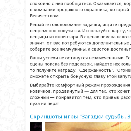
спокойно с ней пообщаться. Оказывается, кор
в компании продажного охранника, который т
Величеством...
Решайте головоломные задачки, ищите пред
непременно получится. Используйте карту, 
вещицы из инвентаря. В сценах поиска неко
значит, от вас потребуются дополнительные д
соберите все жемчужины, а свисток достаньте
Ваши успехи не останутся незамеченными. Е
сцены поиска без подсказок, найдете нескол
то получите награду: "Сдержанность", "Огоне
сможете открыть бонусную главу этой запут
Выбирайте комфортный режим прохождения и
новичков, продвинутый — для тех, кто хочет 
сложный — понравится тем, кто привык расс
пуха ни пера!
Скриншоты игры "Загадки судьбы. З