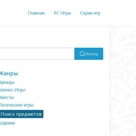
Главная
PC Игры
Серии игр
Искать
Жанры
Аркады
Бизнес-Игры
Квесты
Логические игры
Поиск предметов
Шарики