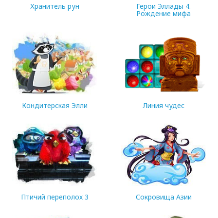
Хранитель рун
Герои Эллады 4.
Рождение мифа
102.08 MB
251.69 MB
Кондитерская Элли
Линия чудес
51.21 MB
13.34 MB
Птичий переполох 3
Сокровища Азии