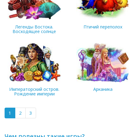
Легенды Востока.
Птичий переполох
Восходящее солнце
172.57 MB
68.77 MB
Императорский остров.
Арканика
Рождение империи
75.84 MB
(current)
1
2
3
274.2 MB
Чем полезны такие игры?