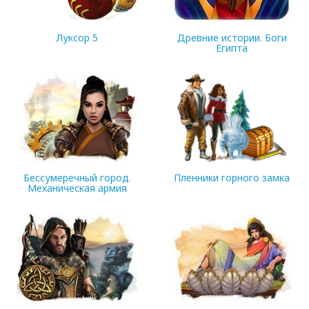
Луксор 5
Древние истории. Боги
Египта
87 MB
88.74 MB
Бессумеречный город.
Пленники горного замка
Механическая армия
87.53 MB
150.42 MB