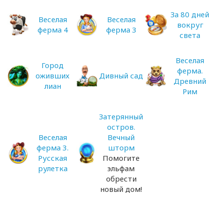
За 80 дней
Веселая
Веселая
вокруг
ферма 4
ферма 3
света
Веселая
Город
ферма.
оживших
Дивный сад
Древний
лиан
Рим
Затерянный
остров.
Веселая
Вечный
ферма 3.
шторм
Русская
Помогите
рулетка
эльфам
обрести
новый дом!