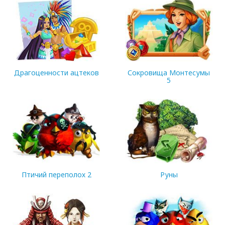
93.89 MB
89.25 MB
Драгоценности ацтеков
Сокровища Монтесумы
5
53.58 MB
58.57 MB
Птичий переполох 2
Руны
190.47 MB
109.62 MB