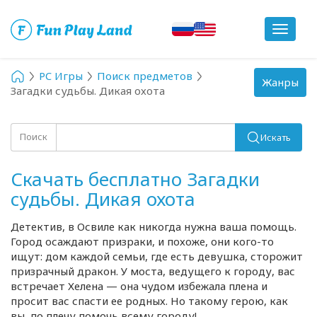
Toggle
navigat
PC Игры
Поиск предметов
Toggle
Жанры
Загадки судьбы. Дикая охота
navigation
Поиск
Искать
Скачать бесплатно Загадки
судьбы. Дикая охота
Детектив, в Освиле как никогда нужна ваша помощь.
Город осаждают призраки, и похоже, они
кого-то
ищут: дом каждой семьи, где есть девушка, сторожит
призрачный дракон. У моста, ведущего к городу, вас
встречает Хелена — она чудом избежала плена и
просит вас спасти ее родных. Но такому герою, как
вы, по плечу помочь всему городу!