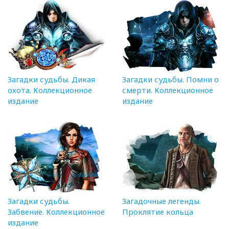
Загадки судьбы. Дикая
Загадки судьбы. Помни о
охота. Коллекционное
смерти. Коллекционное
издание
издание
Загадки судьбы.
Загадочные легенды.
Забвение. Коллекционное
Проклятие кольца
издание