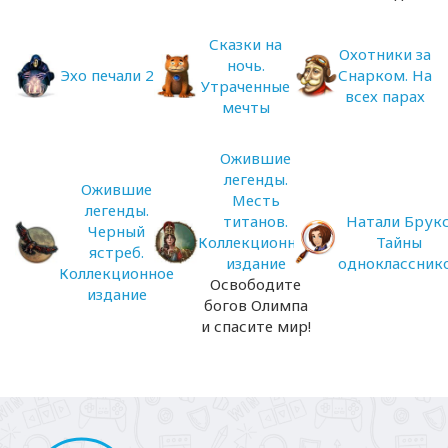
Сказки на
Охотники за
ночь.
Эхо печали 2
Снарком. На
Утраченные
всех парах
мечты
Ожившие
легенды.
Ожившие
Месть
легенды.
титанов.
Натали Брукс
Черный
Коллекционное
Тайны
ястреб.
издание
одноклассник
Коллекционное
Освободите
издание
богов Олимпа
и спасите мир!