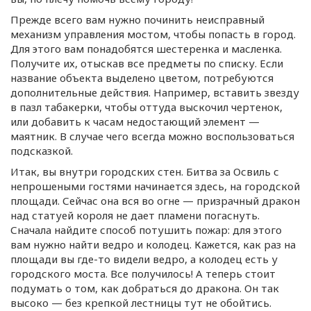
Прежде всего вам нужно починить неисправный
механизм управления мостом, чтобы попасть в город.
Для этого вам понадобятся шестеренка и масленка.
Получите их, отыскав все предметы по списку. Если
название объекта выделено цветом, потребуются
дополнительные действия. Например, вставить звезду
в пазл табакерки, чтобы оттуда выскочил чертенок,
или добавить к часам недостающий элемент —
маятник. В случае чего всегда можно воспользоваться
подсказкой.
Итак, вы внутри городских стен. Битва за Освиль с
непрошеными гостями начинается здесь, на городской
площади. Сейчас она вся во огне — призрачный дракон
над статуей короля не дает пламени погаснуть.
Сначала найдите способ потушить пожар: для этого
вам нужно найти ведро и колодец. Кажется, как раз на
площади вы
где-то
видели ведро, а колодец есть у
городского моста. Все получилось! А теперь стоит
подумать о том, как добраться до дракона. Он так
высоко — без крепкой лестницы тут не обойтись.