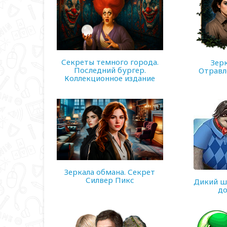
Секреты темного города.
Зер
Последний бургер.
Отравл
Коллекционное издание
271 MB
592 MB
Зеркала обмана. Секрет
Силвер Пикс
Дикий ш
до
265 MB
194 MB