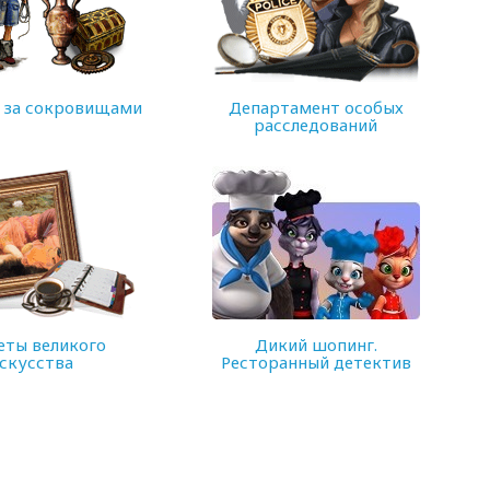
 за сокровищами
Департамент особых
расследований
132 MB
еты великого
Дикий шопинг.
скусства
Ресторанный детектив
158 MB