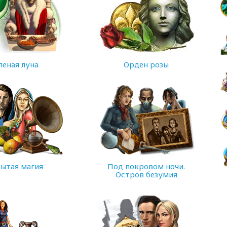
леная луна
Орден розы
366 MB
ытая магия
Под покровом ночи.
Остров безумия
234 MB