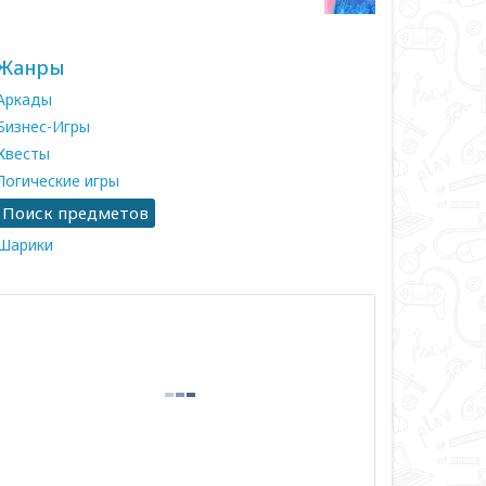
Жанры
Аркады
Бизнес-Игры
Квесты
Логические игры
Поиск предметов
Шарики