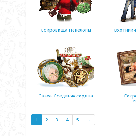
Сокровища Пенелопы
Охотники
128 MB
114 MB
Сваха. Соединяя сердца
Секр
и
98 MB
(current)
1
2
3
4
5
→
40 MB