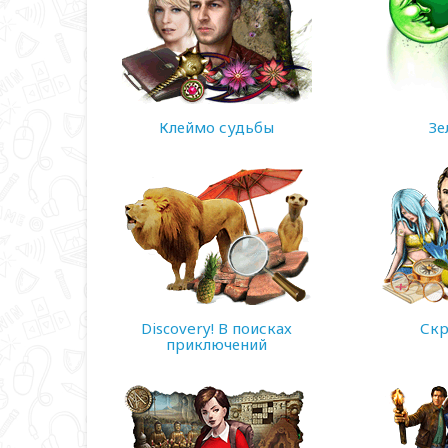
Клеймо судьбы
Зе
152 MB
180 MB
Discovery! В поисках
Скр
приключений
66 MB
90 MB