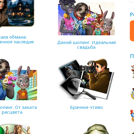
Р
кала обмана.
енное наследие
Дикий шопинг. Идеальная
свадьба
П
182 MB
опинг. От заката
Брачное чтиво
 расцвета
142 MB