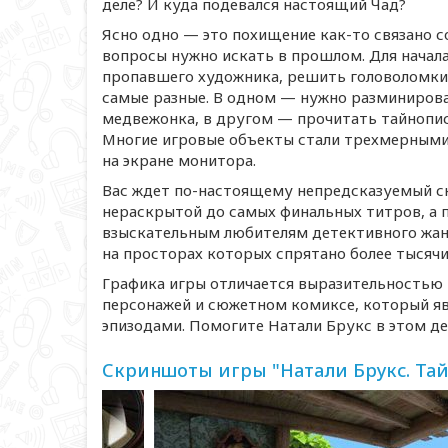
деле? И куда подевался настоящий Чад?
Ясно одно — это похищение
как-то
связано с
вопросы нужно искать в прошлом. Для начала
пропавшего художника, решить головоломки
самые разные. В одном — нужно разминиров
медвежонка, в другом — прочитать тайнопись
Многие игровые объекты стали трехмерными,
на экране монитора.
Вас ждет
по-настоящему
непредсказуемый сю
нераскрытой до самых финальных титров, а 
взыскательным любителям детективного жанр
на просторах которых спрятано более тысячи
Графика игры отличается выразительностью 
персонажей и сюжетном комиксе, который я
эпизодами. Помогите Натали Брукс в этом д
Скриншоты игры "Натали Брукс. Та