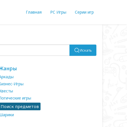
Главная
PC Игры
Серии игр
Искать
Жанры
Аркады
Бизнес-Игры
Квесты
Логические игры
Поиск предметов
Шарики