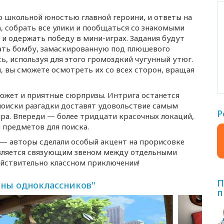
о школьной юностью главной героини, и ответы на
, собрать все улики и пообщаться со знакомыми
 и одержать победу в
мини-играх
. Задания будут
ать бомбу, замаскированную под плюшевого
, используя для этого громоздкий чугунный утюг.
 вы сможете осмотреть их со всех сторон, вращая
жет и приятные сюрпризы. Интрига останется
поиски разгадки доставят удовольствие самым
Р
а. Впереди — более тридцати красочных локаций,
 предметов для поиска.
— авторы сделали особый акцент на прорисовке
вляется связующим звеном между отдельными
ействительно классном приключении!
П
йны одноклассников"
п