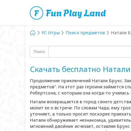
PC Игры
Поиск предметов
Натали Б
Поиск
Скачать бесплатно Натали
Продолжение приключений Натали Брукс. За
предметов". На этот раз героиня займется 
Робертсона, с которым она
когда-то
училась 
Натали возвращается в город своего детства
молит ее о встрече. По словам Чада, ему гро
уточняет, а только просит поскорее приехат
Натали обнаруживает незнакомца, удивительн
мгновений двойник исчезает, оставляя Брукс