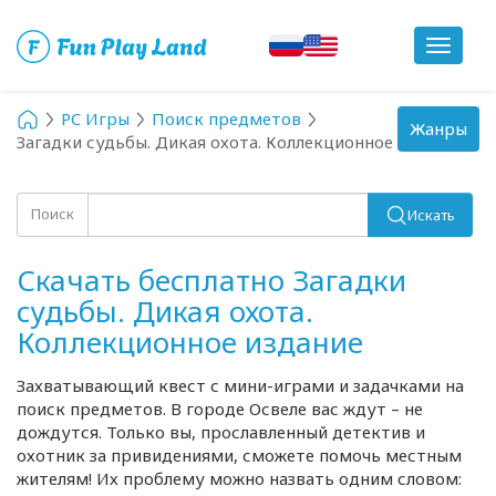
Toggle
navigat
PC Игры
Поиск предметов
Toggle
Жанры
Загадки судьбы. Дикая охота. Коллекционное издание
navigation
Поиск
Искать
Скачать бесплатно Загадки
судьбы. Дикая охота.
Коллекционное издание
Захватывающий квест с
мини-играми
и задачками на
поиск предметов. В городе Освеле вас ждут – не
дождутся. Только вы, прославленный детектив и
охотник за привидениями, сможете помочь местным
жителям! Их проблему можно назвать одним словом: