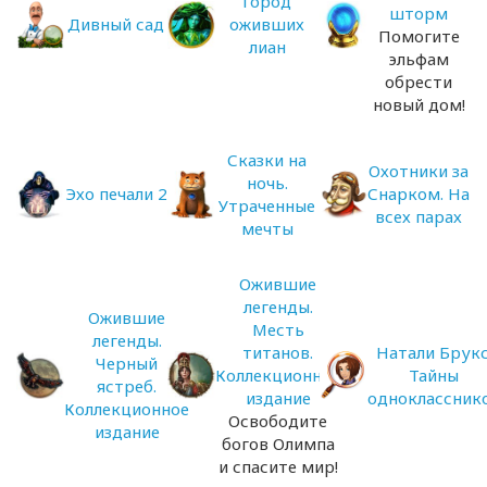
Город
шторм
Дивный сад
оживших
Помогите
лиан
эльфам
обрести
новый дом!
Сказки на
Охотники за
ночь.
Эхо печали 2
Снарком. На
Утраченные
всех парах
мечты
Ожившие
легенды.
Ожившие
Месть
легенды.
титанов.
Натали Брукс
Черный
Коллекционное
Тайны
ястреб.
издание
одноклассник
Коллекционное
Освободите
издание
богов Олимпа
и спасите мир!