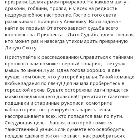
призраки. Целая армия призраков. На каждом шагу –
драконы, гоблины, тролли, и у всех на редкость
недружелюбное настроение. Гости с того света
разыскивают принцессу Анжелику. Ваша задача –
найти ее первым! От этого зависит судьба всего
королевства. Принцесса – Дитя Судьбы, единственная,
кто может раз и навсегда утихомирить призрачную
Дикую Охоту.
Приступайте к расследованию! Справиться с тайнами
прошлого вам поможет верный товарищ – летучая
мышь по имени Луис. Одна голова хорошо, а две
лучше, тем более, что у второй крылья. Такой команде
любые задания по плечу! Для начала проберитесь в
городской архив. Будьте осторожны: идти придется
мимо огнедышащего дракона! Прочитайте газетные
подшивки и старинные рукописи, осмотрите
лабораторию, потренируйтесь варить зелья.
Расспрашивайте всех, кто попадется вам по пути.
Следующая цель – башня, в которой томится
таинственный узник. Если сумеете его освободить,
полдела сделано! Уж
он-то
знает, как разобраться с