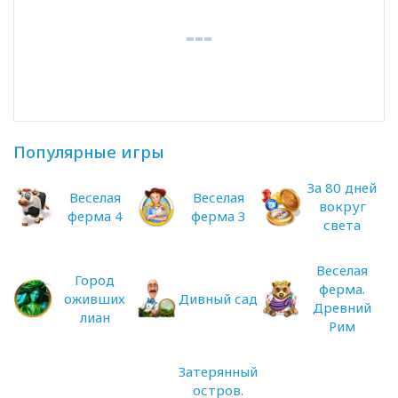
Популярные игры
За 80 дней
Веселая
Веселая
вокруг
ферма 4
ферма 3
света
Веселая
Город
ферма.
оживших
Дивный сад
Древний
лиан
Рим
Затерянный
остров.