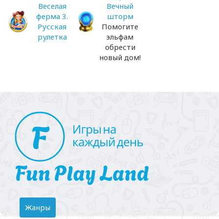
Веселая
Вечный
ферма 3.
шторм
Русская
Помогите
рулетка
эльфам
обрести
новый дом!
Toggle
Жанры
navigation