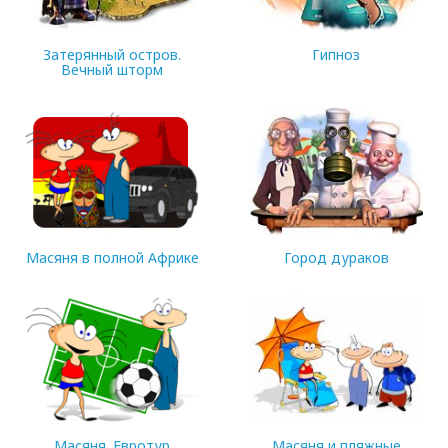
Затерянный остров.
Гипноз
Вечный шторм
629 MB
263 MB
Масяня в полной Африке
Город дураков
128 MB
266 MB
Масяня. Евротур
Масяня и пляжные