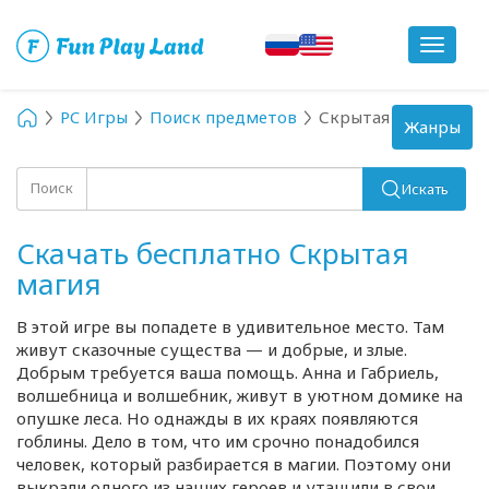
Toggle
navigat
PC Игры
Поиск предметов
Скрытая магия
Toggle
Жанры
navigation
Поиск
Искать
Скачать бесплатно Скрытая
магия
В этой игре вы попадете в удивительное место. Там
живут сказочные существа — и добрые, и злые.
Добрым требуется ваша помощь. Анна и Габриель,
волшебница и волшебник, живут в уютном домике на
опушке леса. Но однажды в их краях появляются
гоблины. Дело в том, что им срочно понадобился
человек, который разбирается в магии. Поэтому они
выкрали одного из наших героев и утащили в свои