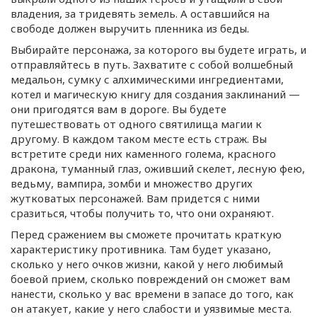
владения, за тридевять земель. А оставшийся на
свободе должен выручить пленника из беды.
Выбирайте персонажа, за которого вы будете играть, и
отправляйтесь в путь. Захватите с собой волшебный
медальон, сумку с алхимическими ингредиентами,
котел и магическую книгу для создания заклинаний —
они пригодятся вам в дороге. Вы будете
путешествовать от одного святилища магии к
другому. В каждом таком месте есть страж. Вы
встретите среди них каменного голема, красного
дракона, туманный глаз, оживший скелет, лесную фею,
ведьму, вампира, зомби и множество других
жутковатых персонажей. Вам придется с ними
сразиться, чтобы получить то, что они охраняют.
Перед сражением вы сможете прочитать краткую
характеристику противника. Там будет указано,
сколько у него очков жизни, какой у него любимый
боевой прием, сколько повреждений он сможет вам
нанести, сколько у вас времени в запасе до того, как
он атакует, какие у него слабости и уязвимые места.