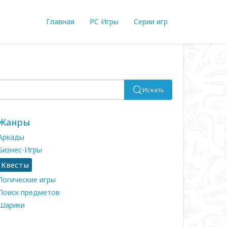
Главная
PC Игры
Серии игр
Искать
Жанры
Аркады
Бизнес-Игры
Квесты
Логические игры
Поиск предметов
Шарики