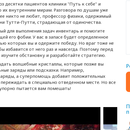
оз десятки пациентов клиники "Путь к себе" и
о их внутренним мирам. Разговора по душам уже
о ее никто не любит, профессор физики, одержимый
ени
Тутти-Путти
, страдающая от одиночества.
ый для выполнения задач инвентарь и помогите
й его фобии. У вас в запасе будет определенное
ью которых вы и одержите победу. Но враг тоже не
бы избавится от него раз и навсегда. Поэтому перед
изучите обстановку и разработайте стратегию.
адать волшебные кристаллы, которые позже вы
Р
ьные заряды или подсказки. Например,
заряды, а суперпомощь добавит положительных
е пережидать в специально отведенном месте. Но все
упорно пытается вам помешать!
П
п