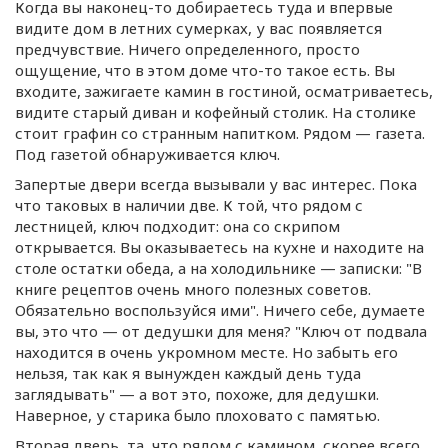
Когда вы
наконец-то
добираетесь туда и впервые
видите дом в летних сумерках, у вас появляется
предчувствие. Ничего определенного, просто
ощущение, что в этом доме
что-то
такое есть. Вы
входите, зажигаете камин в гостиной, осматриваетесь,
видите старый диван и кофейный столик. На столике
стоит графин со странным напитком. Рядом — газета.
Под газетой обнаруживается ключ.
Запертые двери всегда вызывали у вас интерес. Пока
что таковых в наличии две. К той, что рядом с
лестницей, ключ подходит: она со скрипом
открывается. Вы оказываетесь на кухне и находите на
столе остатки обеда, а на холодильнике — записки: "В
книге рецептов очень много полезных советов.
Обязательно воспользуйся ими". Ничего себе, думаете
вы, это что — от дедушки для меня? "Ключ от подвала
находится в очень укромном месте. Но забыть его
нельзя, так как я вынужден каждый день туда
заглядывать" — а вот это, похоже, для дедушки.
Наверное, у старика было плоховато с памятью.
Вторая дверь, та, что рядом с камином, скорее всего,