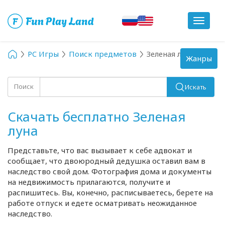
Toggle
navigat
PC Игры
Поиск предметов
Зеленая луна
Toggle
Жанры
navigation
Поиск
Искать
Скачать бесплатно Зеленая
луна
Представьте, что вас вызывает к себе адвокат и
сообщает, что двоюродный дедушка оставил вам в
наследство свой дом. Фотография дома и документы
на недвижимость прилагаются, получите и
распишитесь. Вы, конечно, расписываетесь, берете на
работе отпуск и едете осматривать неожиданное
наследство.