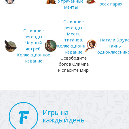
Утраченные
всех парах
мечты
Ожившие
легенды.
Ожившие
Месть
легенды.
титанов.
Натали Брукс
Черный
Коллекционное
Тайны
ястреб.
издание
одноклассник
Коллекционное
Освободите
издание
богов Олимпа
и спасите мир!