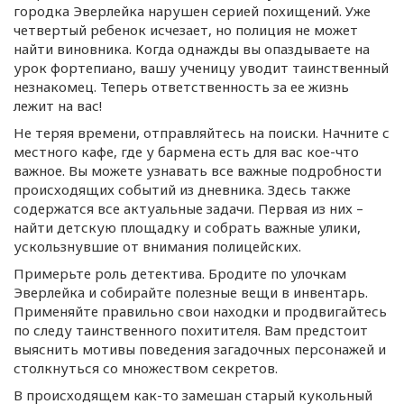
городка Эверлейка нарушен серией похищений. Уже
четвертый ребенок исчезает, но полиция не может
найти виновника. Когда однажды вы опаздываете на
урок фортепиано, вашу ученицу уводит таинственный
незнакомец. Теперь ответственность за ее жизнь
лежит на вас!
Не теряя времени, отправляйтесь на поиски. Начните с
местного кафе, где у бармена есть для вас
кое-что
важное. Вы можете узнавать все важные подробности
происходящих событий из дневника. Здесь также
содержатся все актуальные задачи. Первая из них –
найти детскую площадку и собрать важные улики,
ускользнувшие от внимания полицейских.
Примерьте роль детектива. Бродите по улочкам
Эверлейка и собирайте полезные вещи в инвентарь.
Применяйте правильно свои находки и продвигайтесь
по следу таинственного похитителя. Вам предстоит
выяснить мотивы поведения загадочных персонажей и
столкнуться со множеством секретов.
В происходящем
как-то
замешан старый кукольный