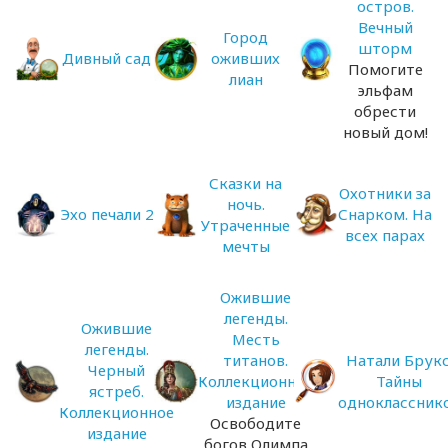
остров.
Вечный
Город
шторм
Дивный сад
оживших
Помогите
лиан
эльфам
обрести
новый дом!
Сказки на
Охотники за
ночь.
Эхо печали 2
Снарком. На
Утраченные
всех парах
мечты
Ожившие
легенды.
Ожившие
Месть
легенды.
титанов.
Натали Брукс
Черный
Коллекционное
Тайны
ястреб.
издание
одноклассник
Коллекционное
Освободите
издание
богов Олимпа