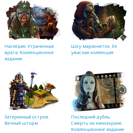
Наследие. Утраченные
Шоу марионеток. Ее
врата. Коллекционное
ужасная коллекция
издание
Затерянный остров.
Последний дубль.
Вечный шторм
Смерть на киноэкране.
Коллекционное издание