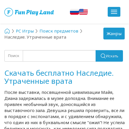
Toggle
navigat
PC Игры
Поиск предметов
Toggle
Жанры
Наследие. Утраченные врата
navigation
Поиск
Искать
Скачать бесплатно Наследие.
Утраченные врата
После выставки, посвященной цивилизации Майя,
Диана задержалась в музее допоздна. Внимание ее
привлек необычный звук, доносящийся из
выставочного зала. Девушка решила проверить, все ли
в порядке с экспонатами, и с удивлением обнаружила,
что один из них в буквальном смысле "ожил"! Не успела
бедняжка и моргнуть, как неведомая сила подхватила