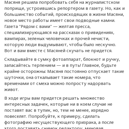
Масяня решила попробовать себя на журналистском
поприще, устроившись репортером в газету. Но, как и
большинство событий, происходящих в жизни Масяни,
новое место работы имеет свои подводные камни.
Газета "Рядом с вами" — желтая пресса,
специализирующаяся на рассказах о привидениях,
вампирах, зеленых человечках и прочей нечисти,
которую люди выдумывают, чтобы было нескучно.
Вот и вам вместе с Масяней скучать не придется.
Складывайте в сумку фотоаппарат, блокнот и ручку,
запасайтесь терпением — и в путь! Главное, будьте
крайне осторожны: Масяня постоянно отпускает такие
шуточки, она откалывает такие номера, что
временами от смеха можно попросту надорвать
живот.
В ходе игры вам придется решать множество
интересных задачек, которые ни в коем случае не
поставят вас в тупик, но, тем не менее, изрядно
повеселят. Попробуйте, к примеру, сделать
фотографию несуществующего призрака, а после
этого доставить снимок редактору, миновав