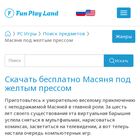
Toggle
navigat
PC Игры
Поиск предметов
Toggle
Жанры
Масяня под желтым прессом
navigation
Поиск
Искать
Скачать бесплатно Масяня под
желтым прессом
Приготовьтесь к уморительно веселому приключению
с неподражаемой Масяней в главной роли. За шесть
лет своего существования эта виртуальная барышня
успела сняться в мультфильмах, нарисоваться
комиксах, засветиться на телевидении, а вот теперь
настала очередь компьютерных игр.