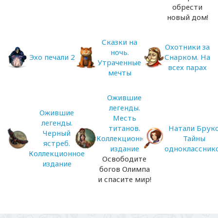
обрести
новый дом!
Сказки на
Охотники за
ночь.
Эхо печали 2
Снарком. На
Утраченные
всех парах
мечты
Ожившие
легенды.
Ожившие
Месть
легенды.
титанов.
Натали Брукс
Черный
Коллекционное
Тайны
ястреб.
издание
одноклассник
Коллекционное
Освободите
издание
богов Олимпа
и спасите мир!