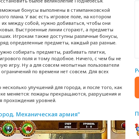
осстановить былое великолепие Поднебесья.
возможные бонусы выполнены в стимпанковской
ого плана. У вас есть игровое поле, на котором
их между собой, нужно добиваться, чтобы они
аковых. Выстроенные линии сгорают, а предметы
вших. Игрокам также доступны различные бонусы,
 ряд определенные предметы, каждый раз разные.
нужно собирать предметы, разбивать плитки,
грового поля и тому подобное. Ничего, с чем бы не
ную игру. Ну а для совсем неопытных пользователи
Р
ограничений по времени нет совсем. Для всех
о несколько улучшений для города, и после того, как
авке меняется: пожары прекращаются, разрушения и
я прохождения уровней.
П
род. Механическая армия"