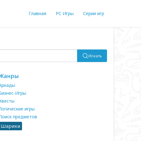
Главная
PC Игры
Серии игр
Искать
Жанры
Аркады
Бизнес-Игры
Квесты
Логические игры
Поиск предметов
Шарики