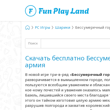
PC Игры
Шарики
Бессумеречный го
Поиск
Скачать бесплатно Бессум
армия
В новой игре
три-в
-ряд «
Бессумеречный гор
разворачивается в вымышленном городе, пол
пользуются всеобщим уважением и обласкан
кое-кому
почестей и уважения оказалось ма
Базель, лишившийся своего места благодаря
этого он тайком изготовил целую армию меха
разрушив полгорода и захватив королевский 