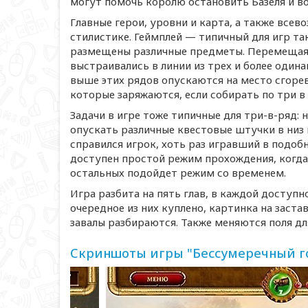
могут помочь королю остановить Базеля и в
Главные герои, уровни и карта, а также все
стилистике. Геймплей — типичный для игр так
размещены различные предметы. Перемещая 
выстраивались в линии из трех и более один
выше этих рядов опускаются на место сгоре
которые заряжаются, если собирать по три в
Задачи в игре тоже типичные для
три-в
-ряд: 
опускать различные квестовые штучки в низ и
справился игрок, хоть раз игравший в подоб
доступен простой режим прохождения, когда 
остальных подойдет режим со временем.
Игра разбита на пять глав, в каждой доступн
очередное из них куплено, картинка на заст
завалы разбираются. Также меняются поля дл
Скриншоты игры "Бессумеречный го