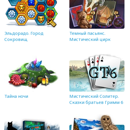
Эльдорадо. Город
Темный пасьянс.
Сокровищ
Мистический цирк
Тайна ночи
Мистический Солитер.
Сказки братьев Гримм 6