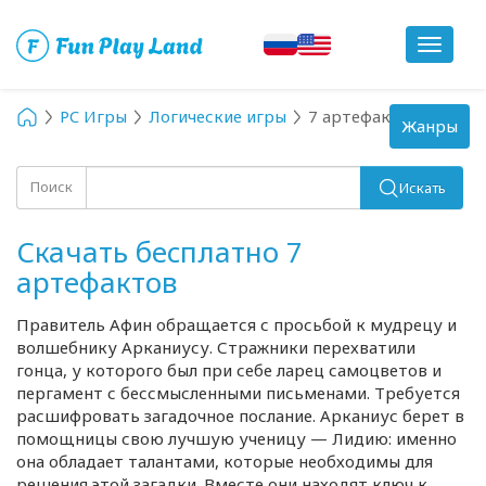
Toggle
navigat
PC Игры
Логические игры
7 артефактов
Toggle
Жанры
navigation
Поиск
Искать
Скачать бесплатно 7
артефактов
Правитель Афин обращается с просьбой к мудрецу и
волшебнику Арканиусу. Стражники перехватили
гонца, у которого был при себе ларец самоцветов и
пергамент с бессмысленными письменами. Требуется
расшифровать загадочное послание. Арканиус берет в
помощницы свою лучшую ученицу — Лидию: именно
она обладает талантами, которые необходимы для
решения этой загадки. Вместе они находят ключ к