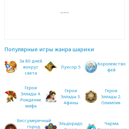
Популярные игры жанра шарики
За 80 дней
Королевство
вокруг
Луксор 5
фей
света
Герои
Герои
Герои
Эллады 4.
Эллады 3.
Эллады 2.
Рождение
Афины
Олимпия
мифа
Бессумеречный
Эльдорадо.
Чарма.
город.