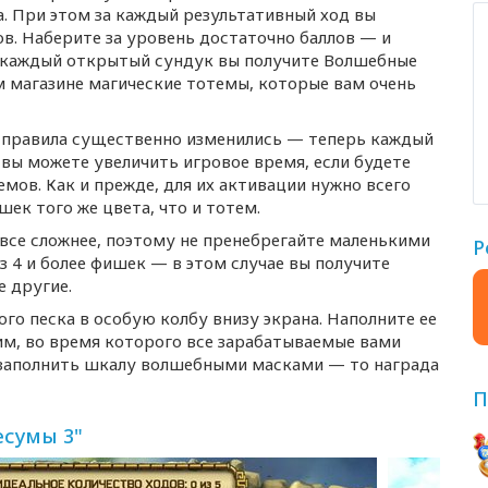
. При этом за каждый результативный ход вы
в. Наберите за уровень достаточно баллов — и
за каждый открытый сундук вы получите Волшебные
м магазине магические тотемы, которые вам очень
 правила существенно изменились — теперь каждый
 вы можете увеличить игровое время, если будете
мов. Как и прежде, для их активации нужно всего
ек того же цвета, что и тотем.
все сложнее, поэтому не пренебрегайте маленькими
Р
з 4 и более фишек — в этом случае вы получите
е другие.
го песка в особую колбу внизу экрана. Наполните ее
им
, во время которого все зарабатываемые вами
я заполнить шкалу волшебными масками — то награда
П
сумы 3"