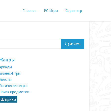
Главная
PC Игры
Серии игр
Искать
Жанры
Аркады
Бизнес-Игры
Квесты
Логические игры
Поиск предметов
Шарики