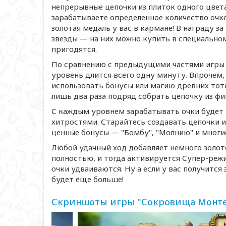
непрерывные цепочки из плиток одного цвета
зарабатываете определенное количество очко
золотая медаль у вас в кармане! В награду 
звезды — на них можно купить в специально
пригодятся.
По сравнению с предыдущими частями игры
уровень длится всего одну минуту. Впрочем,
использовать бонусы или магию древних тоте
лишь два раза подряд собрать цепочку из фиш
С каждым уровнем зарабатывать очки будет 
хитростями. Старайтесь создавать цепочки и
ценные бонусы — "Бомбу", "Молнию" и многи
Любой удачный ход добавляет немного золото
полностью, и тогда активируется
Супер-реж
очки удваиваются. Ну а если у вас получитс
будет еще больше!
Скриншоты игры "Сокровища Монте