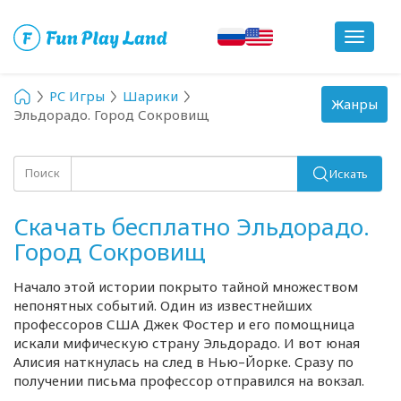
Toggle
navigat
PC Игры
Шарики
Toggle
Жанры
Эльдорадо. Город Сокровищ
navigation
Поиск
Искать
Скачать бесплатно Эльдорадо.
Город Сокровищ
Начало этой истории покрыто тайной множеством
непонятных событий. Один из известнейших
профессоров США Джек Фостер и его помощница
искали мифическую страну Эльдорадо. И вот юная
Алисия наткнулась на след в Нью–Йорке. Сразу по
получении письма профессор отправился на вокзал.