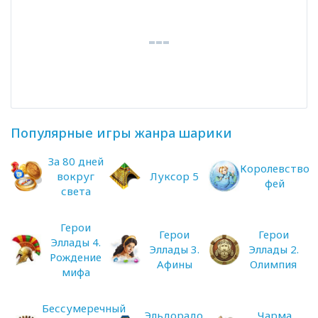
Популярные игры жанра шарики
За 80 дней
Королевство
вокруг
Луксор 5
фей
света
Герои
Герои
Герои
Эллады 4.
Эллады 3.
Эллады 2.
Рождение
Афины
Олимпия
мифа
Бессумеречный
Эльдорадо.
Чарма.