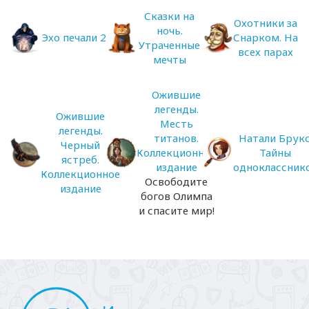
Сказки на
Охотники за
ночь.
Эхо печали 2
Снарком. На
Утраченные
всех парах
мечты
Ожившие
легенды.
Ожившие
Месть
легенды.
титанов.
Натали Брукс
Черный
Коллекционное
Тайны
ястреб.
издание
одноклассник
Коллекционное
Освободите
издание
богов Олимпа
и спасите мир!