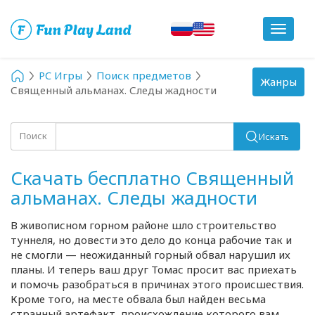
Toggle
navigat
PC Игры
Поиск предметов
Toggle
Жанры
Священный альманах. Следы жадности
navigation
Поиск
Искать
Скачать бесплатно Священный
альманах. Следы жадности
В живописном горном районе шло строительство
туннеля, но довести это дело до конца рабочие так и
не смогли — неожиданный горный обвал нарушил их
планы. И теперь ваш друг Томас просит вас приехать
и помочь разобраться в причинах этого происшествия.
Кроме того, на месте обвала был найден весьма
странный артефакт, происхождение которого вам