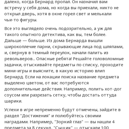
далеко, когда Бернард пропал. Он назначил вам
встречу у себя дома, но когда вы приехали, никто не
открыл дверь, хотя в окне горел свет и мелькали
чьи-то
фигуры.
Все это выглядело очень подозрительно, а уж для
такого опытного детектива, как вы, тем более.
Дальше — больше. Из дома Бернарда вышли
широкоплечие парни, скрывающие лица под шляпами,
и, свернув в темный переулок, начали палить из
револьверов... Опасные ребята! Решайте головоломные
задачки, отыскивайте предметы по списку, проходите
мини-игры
и выясните, в какую историю влип
Бернард. Если на локации поиска название предмета
выделено цветом, от вас потребуются
дополнительные действия. Например, полить
хот-дог
соусом или разрезать сетку, чтобы достать оттуда
шарики.
Успехи в игре непременно будут отмечены, зайдите в
раздел "Достижения" и полюбуйтесь своими
наградами. Например, "Зоркий глаз" — вы нашли 4
предмета за 8 секунд, "Сыщик" — отыскали 100