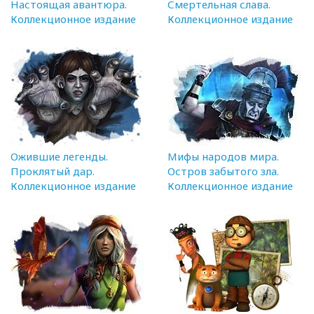
Настоящая авантюра.
Смертельная слава.
Коллекционное издание
Коллекционное издание
Ожившие легенды.
Мифы народов мира.
Проклятый дар.
Остров забытого зла.
Коллекционное издание
Коллекционное издание