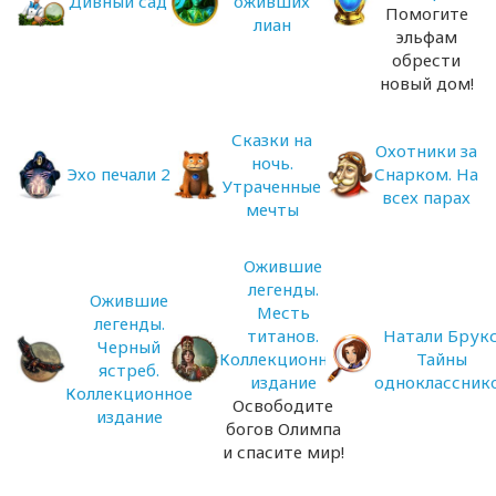
Дивный сад
оживших
Помогите
лиан
эльфам
обрести
новый дом!
Сказки на
Охотники за
ночь.
Эхо печали 2
Снарком. На
Утраченные
всех парах
мечты
Ожившие
легенды.
Ожившие
Месть
легенды.
титанов.
Натали Брукс
Черный
Коллекционное
Тайны
ястреб.
издание
одноклассник
Коллекционное
Освободите
издание
богов Олимпа
и спасите мир!