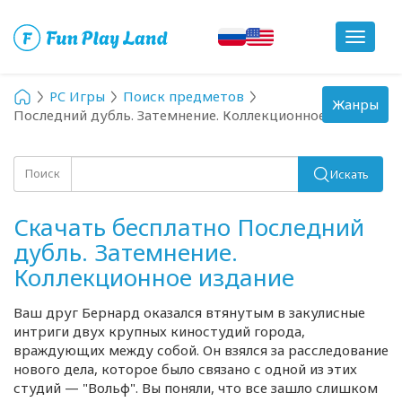
Toggle
navigat
PC Игры
Поиск предметов
Toggle
Жанры
Последний дубль. Затемнение. Коллекционное издание
navigation
Поиск
Искать
Скачать бесплатно Последний
дубль. Затемнение.
Коллекционное издание
Ваш друг Бернард оказался втянутым в закулисные
интриги двух крупных киностудий города,
враждующих между собой. Он взялся за расследование
нового дела, которое было связано с одной из этих
студий — "Вольф". Вы поняли, что все зашло слишком