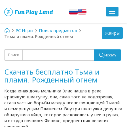
Toggle
navigat
PC Игры
Поиск предметов
Toggle
Жанры
Тьма и пламя. Рожденный огнем
navigation
Поиск
Искать
Скачать бесплатно Тьма и
пламя. Рожденный огнем
Когда юная дочь мельника Элис нашла в реке
красивую шкатулку, она, сама того не подозревая,
стала частью борьбы между всепоглощающей Тьмой
и немеркнущим Пламенем. Внутри шкатулки девушка
обнаружила яйцо, которое раскололось у нее в руках,
и оттуда появился Феникс, предвестник великих
свершений.