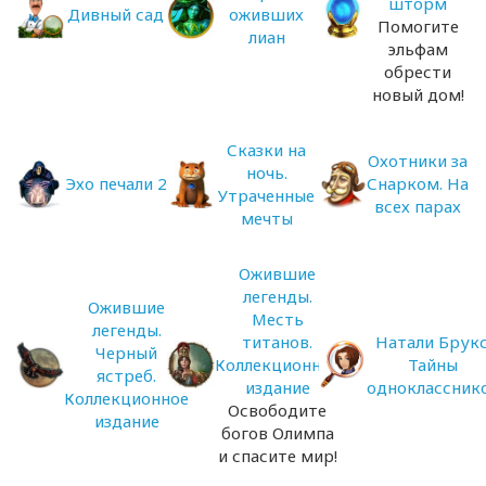
шторм
Дивный сад
оживших
Помогите
лиан
эльфам
обрести
новый дом!
Сказки на
Охотники за
ночь.
Эхо печали 2
Снарком. На
Утраченные
всех парах
мечты
Ожившие
легенды.
Ожившие
Месть
легенды.
титанов.
Натали Брукс
Черный
Коллекционное
Тайны
ястреб.
издание
одноклассник
Коллекционное
Освободите
издание
богов Олимпа
и спасите мир!