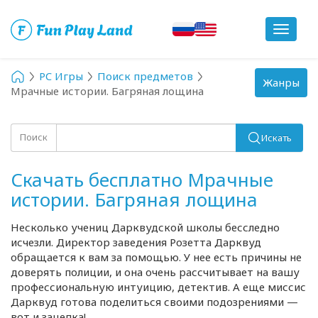
Toggle
navigat
PC Игры
Поиск предметов
Toggle
Жанры
Мрачные истории. Багряная лощина
navigation
Поиск
Искать
Скачать бесплатно Мрачные
истории. Багряная лощина
Несколько учениц Дарквудской школы бесследно
исчезли. Директор заведения Розетта Дарквуд
обращается к вам за помощью. У нее есть причины не
доверять полиции, и она очень рассчитывает на вашу
профессиональную интуицию, детектив. А еще миссис
Дарквуд готова поделиться своими подозрениями —
вот и зацепка!