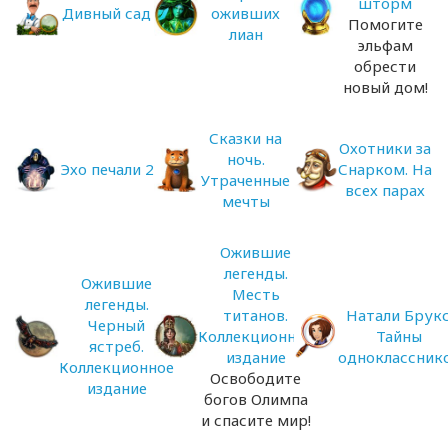
шторм
Дивный сад
оживших
Помогите
лиан
эльфам
обрести
новый дом!
Сказки на
Охотники за
ночь.
Эхо печали 2
Снарком. На
Утраченные
всех парах
мечты
Ожившие
легенды.
Ожившие
Месть
легенды.
титанов.
Натали Брукс
Черный
Коллекционное
Тайны
ястреб.
издание
одноклассник
Коллекционное
Освободите
издание
богов Олимпа
и спасите мир!