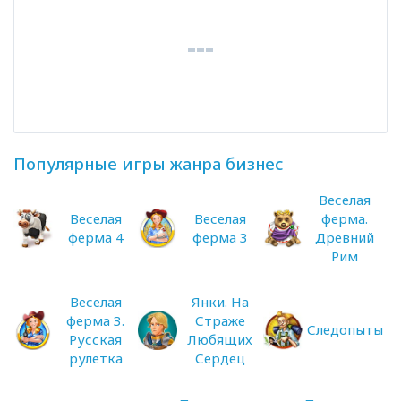
Популярные игры жанра бизнес
Веселая
Веселая
Веселая
ферма.
ферма 4
ферма 3
Древний
Рим
Веселая
Янки. На
ферма 3.
Страже
Следопыты
Русская
Любящих
рулетка
Сердец