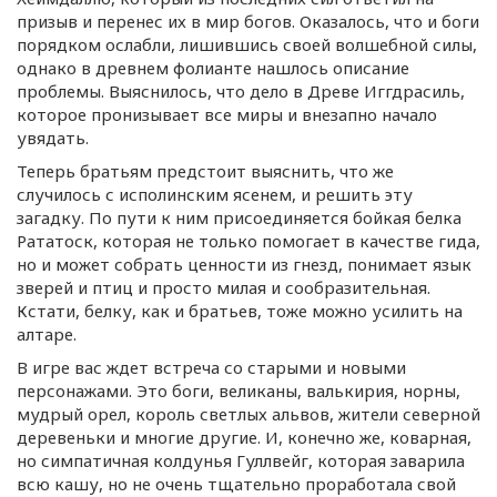
призыв и перенес их в мир богов. Оказалось, что и боги
порядком ослабли, лишившись своей волшебной силы,
однако в древнем фолианте нашлось описание
проблемы. Выяснилось, что дело в Древе Иггдрасиль,
которое пронизывает все миры и внезапно начало
увядать.
Теперь братьям предстоит выяснить, что же
случилось с исполинским ясенем, и решить эту
загадку. По пути к ним присоединяется бойкая белка
Рататоск, которая не только помогает в качестве гида,
но и может собрать ценности из гнезд, понимает язык
зверей и птиц и просто милая и сообразительная.
Кстати, белку, как и братьев, тоже можно усилить на
алтаре.
В игре вас ждет встреча со старыми и новыми
персонажами. Это боги, великаны, валькирия, норны,
мудрый орел, король светлых альвов, жители северной
деревеньки и многие другие. И, конечно же, коварная,
но симпатичная колдунья Гуллвейг, которая заварила
всю кашу, но не очень тщательно проработала свой