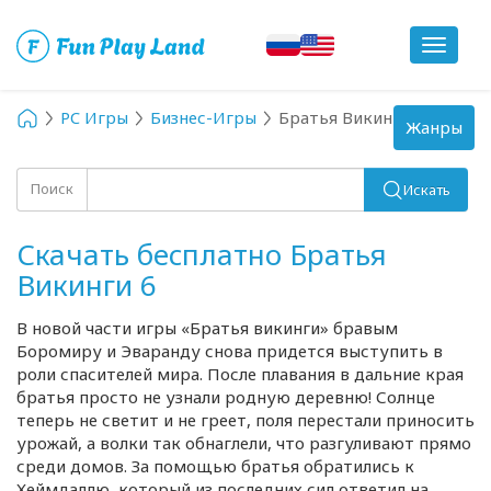
Toggle
navigat
PC Игры
Бизнес-Игры
Братья Викинги 6
Toggle
Жанры
navigation
Поиск
Искать
Скачать бесплатно Братья
Викинги 6
В новой части игры «Братья викинги» бравым
Боромиру и Эваранду снова придется выступить в
роли спасителей мира. После плавания в дальние края
братья просто не узнали родную деревню! Солнце
теперь не светит и не греет, поля перестали приносить
урожай, а волки так обнаглели, что разгуливают прямо
среди домов. За помощью братья обратились к
Хеймдаллю, который из последних сил ответил на