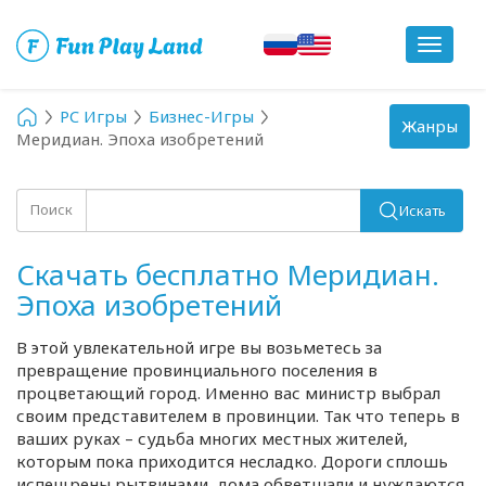
Toggle
navigat
PC Игры
Бизнес-Игры
Toggle
Жанры
Меридиан. Эпоха изобретений
navigation
Поиск
Искать
Скачать бесплатно Меридиан.
Эпоха изобретений
В этой увлекательной игре вы возьметесь за
превращение провинциального поселения в
процветающий город. Именно вас министр выбрал
своим представителем в провинции. Так что теперь в
ваших руках – судьба многих местных жителей,
которым пока приходится несладко. Дороги сплошь
испещрены рытвинами, дома обветшали и нуждаются