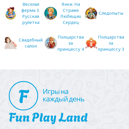
Веселая
Янки. На
ферма 3.
Страже
Следопыты
Русская
Любящих
рулетка
Сердец
Полцарства
Полцарства
Свадебный
за
за
салон
принцессу 4
принцессу 3