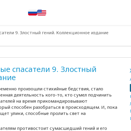
атели 9. Злостный гений. Коллекционное издание
ые спасатели 9. Злостный
ание
еменно произошли стихийные бедствия, стало
еренная деятельность
кого-то
, кто сумел подчинить
асателей на время прикомандировывают
орый способен разобраться в происходящем. И, пока
ищет улики, способные пролить свет на
асателям противостоит сумасшедший гений и его