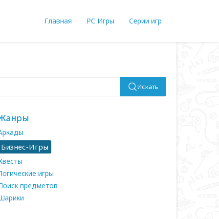
Главная
PC Игры
Серии игр
Искать
Жанры
Аркады
Бизнес-Игры
Квесты
Логические игры
Поиск предметов
Шарики