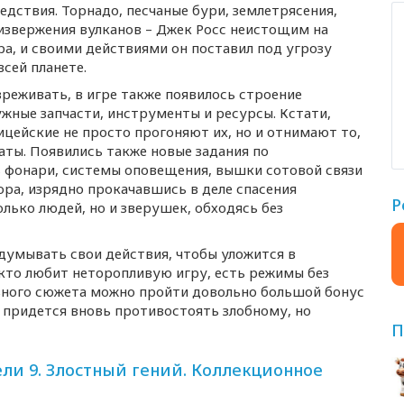
дствия. Торнадо, песчаные бури, землетрясения,
извержения вулканов – Джек Росс неистощим на
ра, и своими действиями он поставил под угрозу
сей планете.
реживать, в игре также появилось строение
жные запчасти, инструменты и ресурсы. Кстати,
ицейские не просто прогоняют их, но и отнимают то,
аты. Появились также новые задания по
 фонари, системы оповещения, вышки сотовой связи
ора, изрядно прокачавшись в деле спасения
Р
олько людей, но и зверушек, обходясь без
думывать свои действия, чтобы уложится в
, кто любит неторопливую игру, есть режимы без
овного сюжета можно пройти довольно большой бонус
 придется вновь противостоять злобному, но
П
ли 9. Злостный гений. Коллекционное