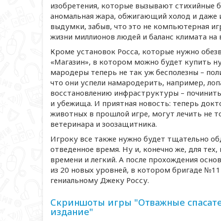
изобретения, которые вызывают стихийные бе
аномальная жара, обжигающий холод и даже 
выдумки, забыв, что это не компьютерная иг
жизни миллионов людей и баланс климата на в
Кроме установок Росса, которые нужно обезв
«Магазин», в котором можно будет купить ну
мародеры теперь не так уж бесполезны – пол
что они успели намародерить, например, лоп
восстановлению инфраструктуры – починить
и убежища. И приятная новость: теперь докт
животных в прошлой игре, могут лечить не т
ветеринара и зоозащитника.
Игроку все также нужно будет тщательно об
отведенное время. Ну и, конечно же, для тех
времени и легкий. А после прохождения осн
из 20 новых уровней, в котором бригаде №11
гениальному Джеку Россу.
Скриншоты игры "Отважные спасате
издание"