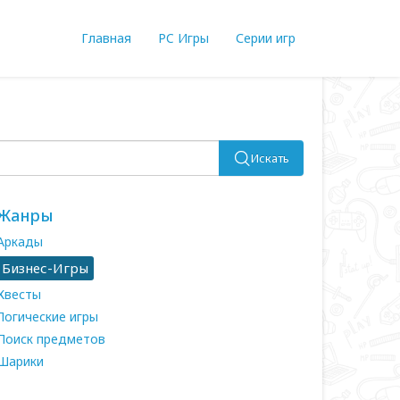
Главная
PC Игры
Серии игр
Искать
Жанры
Аркады
Бизнес-Игры
Квесты
Логические игры
Поиск предметов
Шарики