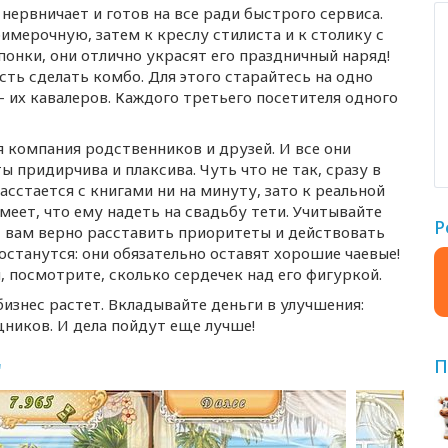
ервничает и готов на все ради быстрого сервиса.
римерочную, затем к креслу стилиста и к столику с
нки, они отлично украсят его праздничный наряд!
ть сделать комбо. Для этого старайтесь на одно
— их кавалеров. Каждого третьего посетителя одного
я компания родственников и друзей. И все они
ы придирчива и плаксива. Чуть что не так, сразу в
сстается с книгами ни на минуту, зато к реальной
меет, что ему надеть на свадьбу тети. Учитывайте
Р
ит вам верно расставить приоритеты и действовать
останутся: они обязательно оставят хорошие чаевые!
, посмотрите, сколько сердечек над его фигуркой.
изнес растет. Вкладывайте деньги в улучшения:
ников. И дела пойдут еще лучше!
П
"