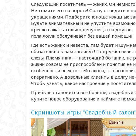
Следующий посетитель — жених. Он немного н
Не томите его на пороге! Сразу отведите в п
украшениями. Подберите юноше изящные запо
Будьте внимательны и не упустите возможнос
кресло сажать только девушек, а на другое 
пола Холли обслуживает без вашей помощи!
Где есть жених и невеста, там будет и шумна
обязательно к вам заглянут! Подружка невест
слезы. Племянник — настоящий ботаник, не ра
жизни совсем не приспособлен и понятия не и
особенности всех гостей салона, это позвол
оперативно. А довольные клиенты в долгу не 
Чтобы узнать, какое настроение у посетителя
Прибыль становится все больше, свадебный б
купите новое оборудование и наймите помощ
Скриншоты игры "Свадебный салон