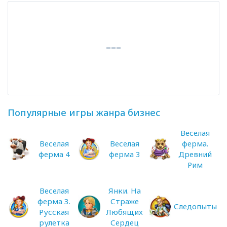
Популярные игры жанра бизнес
Веселая
Веселая
Веселая
ферма.
ферма 4
ферма 3
Древний
Рим
Веселая
Янки. На
ферма 3.
Страже
Следопыты
Русская
Любящих
рулетка
Сердец