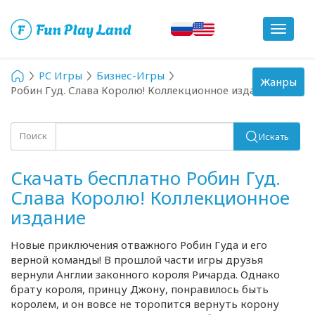
Toggle
navigat
PC Игры
Бизнес-Игры
Toggle
Жанры
Робин Гуд. Слава Королю! Коллекционное издание
navigation
Поиск
Искать
Скачать бесплатно Робин Гуд.
Слава Королю! Коллекционное
издание
Новые приключения отважного Робин Гуда и его
верной команды! В прошлой части игры друзья
вернули Англии законного короля Ричарда. Однако
брату короля, принцу Джону, понравилось быть
королем, и он вовсе не торопится вернуть корону