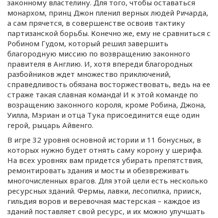
законному властелину. Для того, чтобы оставаться
монархом, принц Джон пленил верных людей Ричарда,
а сам прячется, в совершенстве освоив тактику
партизанской борьбы. Конечно же, ему не сравниться с
Робином Гудом, который решил завершить
благородную миссию по возвращению законного
правителя в Англию. И, хотя впереди благородных
разбойников ждет множество приключений,
справедливость обязана восторжествовать, ведь на ее
страже такая славная команда! И к этой команде по
возращению законного короля, кроме Робина, Джона,
Уилла, Мэриан и отца Тука присоединится еще один
герой, рыцарь Айвенго.
В игре 32 уровня основной истории и 11 бонусных, в
которых нужно будет отнять саму корону у шерифа.
На всех уровнях вам придется убирать препятствия,
ремонтировать здания и мосты и обезвреживать
многочисленных врагов. Для этой цели есть несколько
ресурсных зданий. Фермы, лавки, лесопилка, прииск,
гильдия воров и веревочная мастерская – каждое из
зданий поставляет свой ресурс, и их можно улучшать