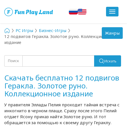
Toggle
navigat
PC Игры
Бизнес-Игры
Toggle
Жанры
12 подвигов Геракла. Золотое руно. Коллекционное
navigation
издание
Поиск
Искать
Скачать бесплатно 12 подвигов
Геракла. Золотое руно.
Коллекционное издание
У правителя Эллады Пелия проходит тайная встреча с
инкогнито в черном плаще. Сразу после этого Пелий
отдает Ясону приказ найти Золотое руно. И тот
обращается за помощью к своему другу Гераклу.