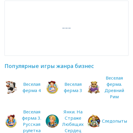
Популярные игры жанра бизнес
Веселая
Веселая
Веселая
ферма.
ферма 4
ферма 3
Древний
Рим
Веселая
Янки. На
ферма 3.
Страже
Следопыты
Русская
Любящих
рулетка
Сердец