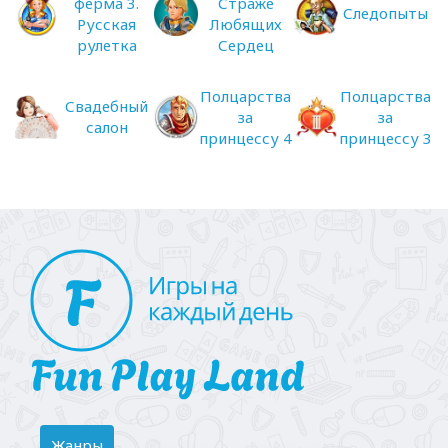
ферма 3.
Страже
Следопыты
Русская
Любящих
рулетка
Сердец
Полцарства
Полцарства
Свадебный
за
за
салон
принцессу 4
принцессу 3
Toggle
Жанры