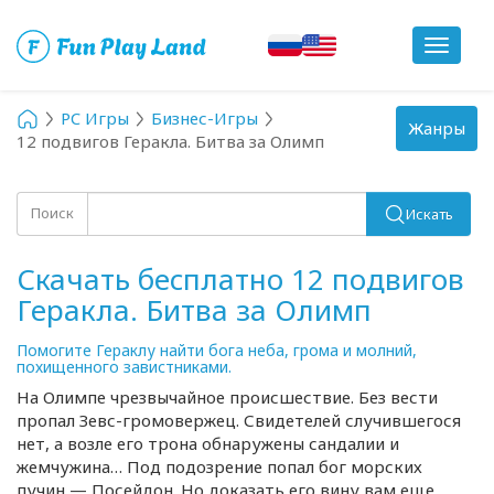
Toggle
navigat
PC Игры
Бизнес-Игры
Toggle
Жанры
12 подвигов Геракла. Битва за Олимп
navigation
Поиск
Искать
Скачать бесплатно 12 подвигов
Геракла. Битва за Олимп
Помогите Гераклу найти бога неба, грома и молний,
похищенного завистниками.
На Олимпе чрезвычайное происшествие. Без вести
пропал
Зевс-громовержец
. Свидетелей случившегося
нет, а возле его трона обнаружены сандалии и
жемчужина… Под подозрение попал бог морских
пучин — Посейдон. Но доказать его вину вам еще