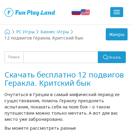
Toggle
navigat
PC Игры
Бизнес-Игры
Toggle
Жанры
12 подвигов Геракла. Критский бык
navigation
Поиск
Искать
Скачать бесплатно 12 подвигов
Геракла. Критский бык
Очутиться в Греции в самый мифический период ее
существования, помочь Гераклу преодолеть
испытания, показать себя на поле боя – о таком
путешествии можно только мечтать. А вот для вас
место уже забронировано.
Вы можете рассмотреть разные