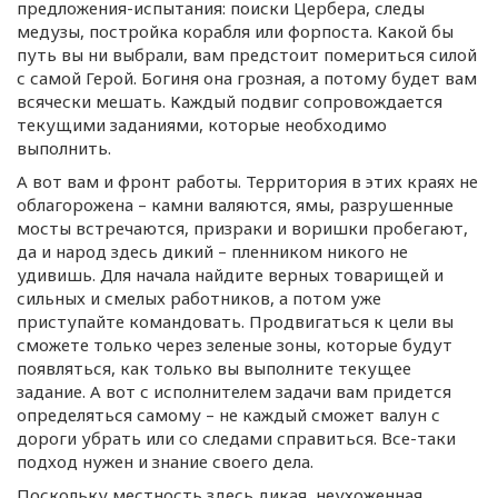
предложения-испытания
: поиски Цербера, следы
медузы, постройка корабля или форпоста. Какой бы
путь вы ни выбрали, вам предстоит помериться силой
с самой Герой. Богиня она грозная, а потому будет вам
всячески мешать. Каждый подвиг сопровождается
текущими заданиями, которые необходимо
выполнить.
А вот вам и фронт работы. Территория в этих краях не
облагорожена – камни валяются, ямы, разрушенные
мосты встречаются, призраки и воришки пробегают,
да и народ здесь дикий – пленником никого не
удивишь. Для начала найдите верных товарищей и
сильных и смелых работников, а потом уже
приступайте командовать. Продвигаться к цели вы
сможете только через зеленые зоны, которые будут
появляться, как только вы выполните текущее
задание. А вот с исполнителем задачи вам придется
определяться самому – не каждый сможет валун с
дороги убрать или со следами справиться.
Все-таки
подход нужен и знание своего дела.
Поскольку местность здесь дикая, неухоженная,