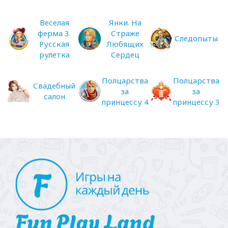
Веселая
Янки. На
ферма 3.
Страже
Следопыты
Русская
Любящих
рулетка
Сердец
Полцарства
Полцарства
Свадебный
за
за
салон
принцессу 4
принцессу 3