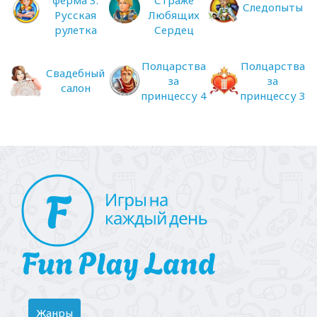
Следопыты
Русская
Любящих
рулетка
Сердец
Полцарства
Полцарства
Свадебный
за
за
салон
принцессу 4
принцессу 3
Toggle
Жанры