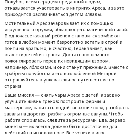
Полубог, всем сердцем преданный людям,
отказывается участвовать в интригах Ареса, и за это
приходится расплачиваться детям Эллады...
Мстительный Арес зачаровывает их с помощью
игрушечного оружия, обладающего магической силой.
В одночасье каждый ребенок становится зомби: он
готов в любой момент безропотно встать в строй и
пойти на врага. Но, к счастью, Геракл знает, как
вывести детей из транса. Достаточно немного
пожонглировать перед их невидящим взором,
например, яблоками, и они станут прежними. Вместе с
храбрым полубогом и его возлюбленной Мегарой
отправляйтесь в увлекательное путешествие по
стране!
Ваша миссия — снять чары Ареса с детей, а заодно
улучшить жизнь греков: построить фермы и
мастерские, напитать водой засохшие поля, разобрать
завалы на дорогах, разбить огромные валуны. Чтобы
работа спорилась, следите за ресурсами. Еда, дерево,
монеты — их всегда должно быть достаточно для
действий на игровом поле. Все успехи в игре