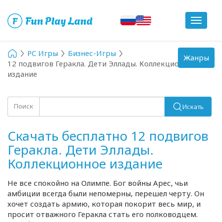
Toggle
navigat
PC Игры
Бизнес-Игры
Toggle
Жанры
12 подвигов Геракла. Дети Эллады. Коллекционное
navigation
издание
Поиск
Искать
Скачать бесплатно 12 подвигов
Геракла. Дети Эллады.
Коллекционное издание
Не все спокойно на Олимпе. Бог войны Арес, чьи
амбиции всегда были непомерны, перешел черту. Он
хочет создать армию, которая покорит весь мир, и
просит отважного Геракла стать его полководцем.