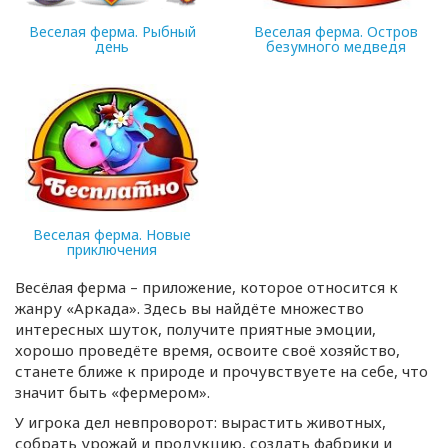
Веселая ферма. Рыбный
Веселая ферма. Остров
день
безумного медведя
71.5 Mb
188.5 Mb
Веселая ферма. Новые
приключения
206.73 Mb
Весёлая ферма – приложение, которое относится к
жанру «Аркада». Здесь вы найдёте множество
интересных шуток, получите приятные эмоции,
хорошо проведёте время, освоите своё хозяйство,
станете ближе к природе и прочувствуете на себе, что
значит быть «фермером».
У игрока дел невпроворот: вырастить животных,
собрать урожай и продукцию, создать фабрики и