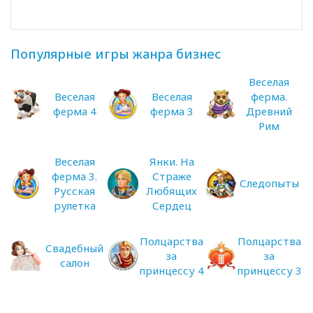
Популярные игры жанра бизнес
Веселая
Веселая
Веселая
ферма.
ферма 4
ферма 3
Древний
Рим
Веселая
Янки. На
ферма 3.
Страже
Следопыты
Русская
Любящих
рулетка
Сердец
Полцарства
Полцарства
Свадебный
за
за
салон
принцессу 4
принцессу 3