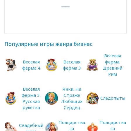
Популярные игры жанра бизнес
Веселая
Веселая
Веселая
ферма.
ферма 4
ферма 3
Древний
Рим
Веселая
Янки. На
ферма 3.
Страже
Следопыты
Русская
Любящих
рулетка
Сердец
Полцарства
Полцарства
Свадебный
за
за