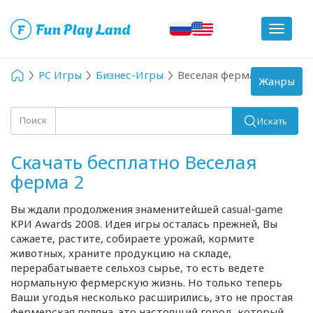
Toggle
navigat
PC Игры
Бизнес-Игры
Веселая ферма 2
Toggle
Жанры
navigation
Поиск
Искать
Скачать бесплатно Веселая
ферма 2
Вы ждали продолжения знаменитейшей casual-game
КРИ Awards 2008. Идея игры осталась прежней, Вы
сажаете, растите, собираете урожай, кормите
животных, храните продукцию на складе,
перерабатываете сельхоз сырье, то есть ведете
нормальную фермерскую жизнь. Но только теперь
Ваши угодья несколько расширились, это не простая
фермерская поляна, это настоящий город, который