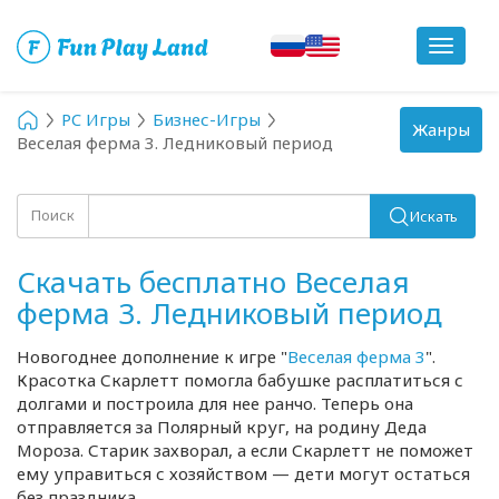
Toggle
navigat
PC Игры
Бизнес-Игры
Toggle
Жанры
Веселая ферма 3. Ледниковый период
navigation
Поиск
Искать
Скачать бесплатно Веселая
ферма 3. Ледниковый период
Новогоднее дополнение к игре "
Веселая ферма 3
".
Красотка Скарлетт помогла бабушке расплатиться с
долгами и построила для нее ранчо. Теперь она
отправляется за Полярный круг, на родину Деда
Мороза. Старик захворал, а если Скарлетт не поможет
ему управиться с хозяйством — дети могут остаться
без праздника.