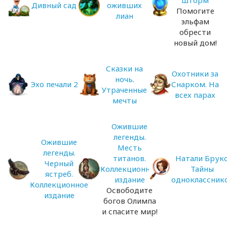
Дивный сад
оживших
Помогите
лиан
эльфам
обрести
новый дом!
Сказки на
Охотники за
ночь.
Эхо печали 2
Снарком. На
Утраченные
всех парах
мечты
Ожившие
легенды.
Ожившие
Месть
легенды.
титанов.
Натали Брукс
Черный
Коллекционное
Тайны
ястреб.
издание
одноклассник
Коллекционное
Освободите
издание
богов Олимпа
и спасите мир!