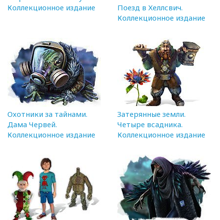
Коллекционное издание
Поезд в Хеллсвич.
Коллекционное издание
Охотники за тайнами.
Затерянные земли.
Дама Червей.
Четыре всадника.
Коллекционное издание
Коллекционное издание