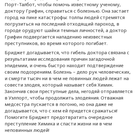
Порт-Талбот
, чтобы помочь известному ученому,
доктору Грифин, справиться с болезнью. Она застает
город на пике катастрофы: толпы людей стремятся
погрузиться на последний отходящий пароход, в
городе орудуют шайки темных личностей, а доктор
Грифин подвергается нападению неизвестных
преступников, во время которого погибает.
Бриджет догадывается, что гибель доктора связана с
результатами исследования причин загадочной
эпидемии, и очень быстро находит подтверждение
своим подозрениям. Болезнь – дело рук человеческих,
и смерти тысяч ни в чем не повинных людей лежат на
совести злодея, который называет себя Химик.
Закончив свои преступные дела, негодяй отправляется
в Уэлпорт, чтобы продолжить злодеяния. Отважная
медсестра пускается в погоню, но она даже не
догадывается, что с кем ей придется сражаться!
Помогите Бриджет предотвратить очередное
преступление Химика и спасти жизни ни в чем
неповинных людей!