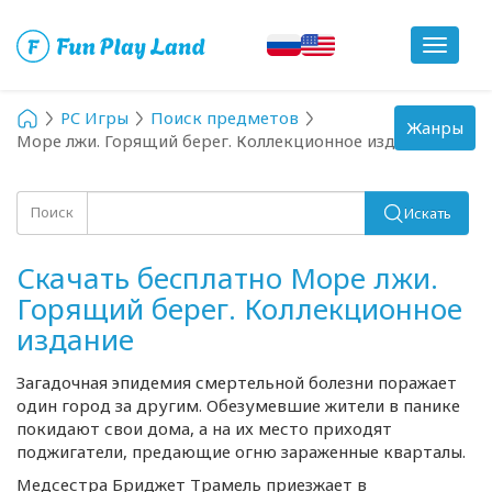
Toggle
navigat
PC Игры
Поиск предметов
Toggle
Жанры
Море лжи. Горящий берег. Коллекционное издание
navigation
Поиск
Искать
Скачать бесплатно Море лжи.
Горящий берег. Коллекционное
издание
Загадочная эпидемия смертельной болезни поражает
один город за другим. Обезумевшие жители в панике
покидают свои дома, а на их место приходят
поджигатели, предающие огню зараженные кварталы.
Медсестра Бриджет Трамель приезжает в