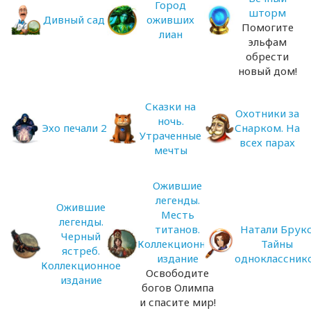
Город
шторм
Дивный сад
оживших
Помогите
лиан
эльфам
обрести
новый дом!
Сказки на
Охотники за
ночь.
Эхо печали 2
Снарком. На
Утраченные
всех парах
мечты
Ожившие
легенды.
Ожившие
Месть
легенды.
титанов.
Натали Брукс
Черный
Коллекционное
Тайны
ястреб.
издание
одноклассник
Коллекционное
Освободите
издание
богов Олимпа
и спасите мир!