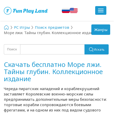
Toggle
navigat
PC Игры
Поиск предметов
Toggle
Жанры
Море лжи. Тайны глубин. Коллекционное издание
navigation
Поиск
Искать
Скачать бесплатно Море лжи.
Тайны глубин. Коллекционное
издание
Череда пиратских нападений и кораблекрушений
заставляет Королевские
военно-морские
силы
предпринимать дополнительные меры безопасности:
торговые корабли сопровождаются боевыми
фрегатами, и на одном из них под видом судового