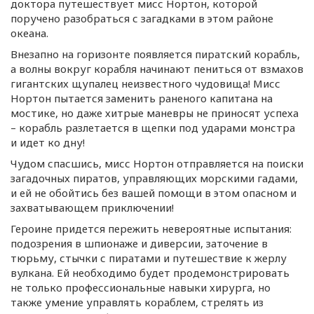
доктора путешествует мисс Нортон, которой
поручено разобраться с загадками в этом районе
океана.
Внезапно на горизонте появляется пиратский корабль,
а волны вокруг корабля начинают пениться от взмахов
гигантских щупалец неизвестного чудовища! Мисс
Нортон пытается заменить раненого капитана на
мостике, но даже хитрые маневры не приносят успеха
– корабль разлетается в щепки под ударами монстра
и идет ко дну!
Чудом спасшись, мисс Нортон отправляется на поиски
загадочных пиратов, управляющих морскими гадами,
и ей не обойтись без вашей помощи в этом опасном и
захватывающем приключении!
Героине придется пережить невероятные испытания:
подозрения в шпионаже и диверсии, заточение в
тюрьму, стычки с пиратами и путешествие к жерлу
вулкана. Ей необходимо будет продемонстрировать
не только профессиональные навыки хирурга, но
также умение управлять кораблем, стрелять из