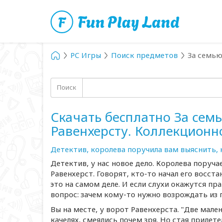
PC Игры
Поиск предметов
За семью
Поиск
Скачать бесплатно За сем
Равенхерсту. Коллекционн
Детектив, королева поручила вам выяснить, 
Детектив, у нас новое дело. Королева поруч
Равенхерст. Говорят,
кто-то
начал его восста
это на самом деле. И если слухи окажутся п
вопрос: зачем
кому-то
нужно возрождать из п
Вы на месте, у ворот Равенхерста. "Две мале
качелях, смеялись почем зря. Но стая прилет