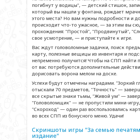
погибнут у водицы", — детский стишок, зап
который вы нашли у фонтана, рождает мрачн
этого места? Но вам нужны подробности и до
происходит
что-то
ужасное, — за этим вы с
прохождения: "Простой", "Продвинутый", "С
свое усмотрение, — и приступайте к игре.
Вас ждут головоломные задачки, поиск пред
карту, полезные вещицы из инвентаря и подск
непременно получится! Чтобы на СПП найти 
от вас потребуются дополнительные действи
дорисовать ворона мелом на доске.
Успехи будут отмечены наградами. "Зоркий г
отыскали 70 предметов, "Точность" — завер
все скрытые знаки тьмы, "Живой ум" — зав
"Головоломщик" — не пропустили
мини-игру
"Скороход" — один раз воспользовались карт
во всех СПП из бонусного меню. Удачи!
Скриншоты игры "За семью печатями
издание"