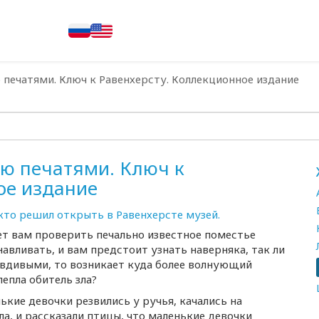
 печатями. Ключ к Равенхерсту. Коллекционное издание
ью печатями. Ключ к
ое издание
кто решил открыть в Равенхерсте музей.
ает вам проверить печально известное поместье
навливать, и вам предстоит узнать наверняка, так ли
равдивыми, то возникает куда более волнующий
епла обитель зла?
нькие девочки резвились у ручья, качались на
ела, и рассказали птицы, что маленькие девочки