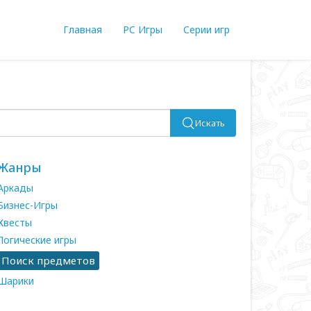
Главная
PC Игры
Серии игр
Искать
Жанры
Аркады
Бизнес-Игры
Квесты
Логические игры
Поиск предметов
Шарики