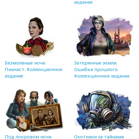
издание
Безмолвные ночи.
Затерянные земли.
Пианист. Коллекционное
Ошибки прошлого.
издание
Коллекционное издание
Под покровом ночи.
Охотники за тайнами.