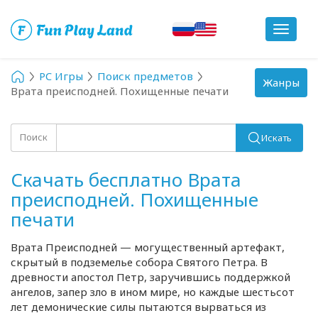
Toggle
navigat
PC Игры
Поиск предметов
Toggle
Жанры
Врата преисподней. Похищенные печати
navigation
Поиск
Искать
Скачать бесплатно Врата
преисподней. Похищенные
печати
Врата Преисподней — могущественный артефакт,
скрытый в подземелье собора Святого Петра. В
древности апостол Петр, заручившись поддержкой
ангелов, запер зло в ином мире, но каждые шестьсот
лет демонические силы пытаются вырваться из