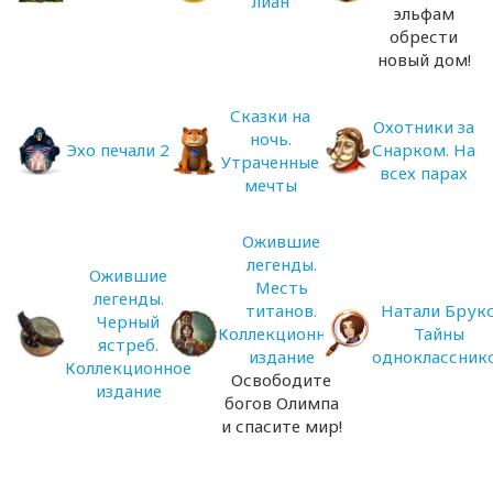
лиан
эльфам
обрести
новый дом!
Сказки на
Охотники за
ночь.
Эхо печали 2
Снарком. На
Утраченные
всех парах
мечты
Ожившие
легенды.
Ожившие
Месть
легенды.
титанов.
Натали Брукс
Черный
Коллекционное
Тайны
ястреб.
издание
одноклассник
Коллекционное
Освободите
издание
богов Олимпа
и спасите мир!