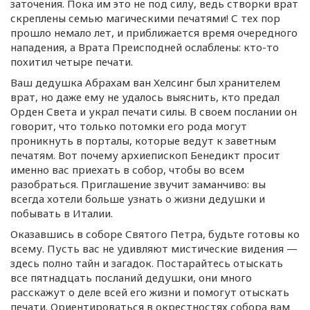
заточения. Пока им это не под силу, ведь створки врат
скреплены семью магическими печатями! С тех пор
прошло немало лет, и приближается время очередного
нападения, а Врата Преисподней ослаблены:
кто-то
похитил четыре печати.
Ваш дедушка Абрахам ван Хелсинг был хранителем
врат, но даже ему не удалось выяснить, кто предал
Орден Света и украл печати силы. В своем послании он
говорит, что только потомки его рода могут
проникнуть в порталы, которые ведут к заветным
печатям. Вот почему архиепископ Бенедикт просит
именно вас приехать в собор, чтобы во всем
разобраться. Приглашение звучит заманчиво: вы
всегда хотели больше узнать о жизни дедушки и
побывать в Италии.
Оказавшись в соборе Святого Петра, будьте готовы ко
всему. Пусть вас не удивляют мистические видения —
здесь полно тайн и загадок. Постарайтесь отыскать
все пятнадцать посланий дедушки, они много
расскажут о деле всей его жизни и помогут отыскать
печати. Ориентироваться в окрестностях собора вам