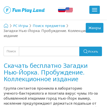
Toggle
navigat
PC Игры
Поиск предметов
Toggle
Жанры
Загадки Нью-Йорка. Пробуждение. Коллекционное
navigation
издание
Поиск
Искать
Скачать бесплатно Загадки
Нью-Йорка. Пробуждение.
Коллекционное издание
Группа сектантов проникла в лабораторию
ученого-бактериолога
и похитила вирус чумы.
Из-за
объявленной эпидемии город
Нью-Йорк
вымер,
население предупреждают держаться подальше от