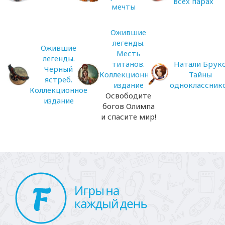
всех парах
мечты
Ожившие
легенды.
Ожившие
Месть
легенды.
титанов.
Натали Брукс
Черный
Коллекционное
Тайны
ястреб.
издание
одноклассник
Коллекционное
Освободите
издание
богов Олимпа
и спасите мир!