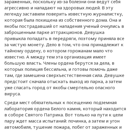
зараженных, поскольку
из-за
болезни они ведут себя
агрессивно и нападают на здоровых людей. В эту
легенду заставили поверить известную журналистку,
которая была похищена из собственного дома. Она и
якобы пострадавший от нападения ученый очнулись в
заброшенным парке аттракционов. Девушка
привыкла попадать в передряги, поэтому приняла все
за чистую монету. Дело в том, что она принадлежит к
тайному ордену, о котором горожанам мало что
известно. А между тем эта организация имеет
большую власть. Члены ордена берутся за дела, в
которых полиция бессильна, и готовы помочь даже
там, где замешена сверхъестественная сила. Девушке
предстоит сначала отыскать выход из парка, а затем
уже спасать город от якобы смертельно опасного
вируса.
Среди мест обязательных к посещению подземная
лаборатория ордена Белого камня, который находится
в соборе Святого Патрика. Вот только на пути к цели
пару ждет масса испытаний: починка, а затем и угон
автомобиля, тушение пожара, побег от зараженных и