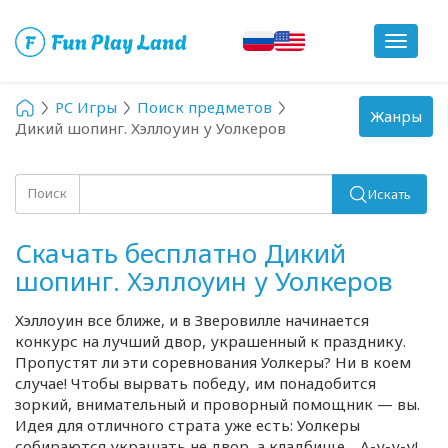
Toggle
navigat
PC Игры
Поиск предметов
Toggle
Жанры
Дикий шопинг. Хэллоуин у Уолкеров
navigation
Поиск
Искать
Скачать бесплатно Дикий
шопинг. Хэллоуин у Уолкеров
Хэллоуин все ближе, и в Зверовилле начинается
конкурс на лучший двор, украшенный к празднику.
Пропустят ли эти соревнования Уолкеры? Ни в коем
случае! Чтобы вырвать победу, им понадобится
зоркий, внимательный и проворный помощник — вы.
Идея для отличного страта уже есть: Уолкеры
собираются украшать не двор, а кладбище…
А-у
-
у-у
!