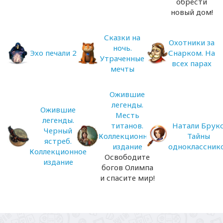
обрести
новый дом!
Сказки на
Охотники за
ночь.
Эхо печали 2
Снарком. На
Утраченные
всех парах
мечты
Ожившие
легенды.
Ожившие
Месть
легенды.
титанов.
Натали Брукс
Черный
Коллекционное
Тайны
ястреб.
издание
одноклассник
Коллекционное
Освободите
издание
богов Олимпа
и спасите мир!