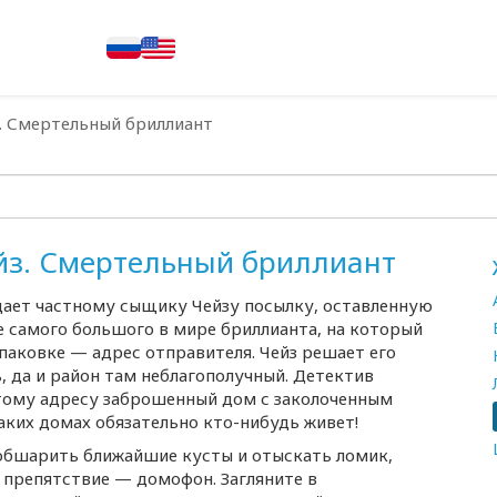
. Смертельный бриллиант
йз. Смертельный бриллиант
дает частному сыщику Чейзу посылку, оставленную
е самого большого в мире бриллианта, на который
паковке — адрес отправителя. Чейз решает его
ь, да и район там неблагополучный. Детектив
 этому адресу заброшенный дом с заколоченным
таких домах обязательно
кто-нибудь
живет!
обшарить ближайшие кусты и отыскать ломик,
препятствие — домофон. Загляните в