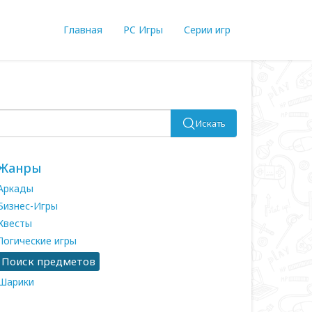
Главная
PC Игры
Серии игр
Искать
Жанры
Аркады
Бизнес-Игры
Квесты
Логические игры
Поиск предметов
Шарики