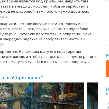
 который валяется под крыльцом, найдите там
вьте в гнездо домофона, чтобы он заработал, а
ае код не цифровой: вам просто нужно добиться,
нель.
фонарик и… тут же получает
чем-то
тяжелым по
комом месте — это, похоже,
какое-то
подсобное
ой дверью, которую просто так не откроешь. Чейз
и в очередной задачке на сообразительность вы
ся.
 придется. На каждом шагу его подстерегают
Р
ые для жизни, а чтобы раскрыть дело, нужно решить
гите Нику Чейзу найти ответы на все вопросы и
ельный бриллиант"
П
п