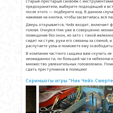
старый-престарый
саквояж с инструментами,
предохранители, выберите подходящий и вста
после этого — подберите код. В данном случ
нажимая на кнопки, чтобы засветилась вся па
Дверь открывается, Чейз входит, включает 
голове. Очнулся Ник уже в совершенно незна
помещение без окон, но зато с такой железн
сидит на стуле, руки его связаны за спиной, 
распутаете узлы и поможете ему освободить
В компании частного сыщика вам скучать не
неожиданности, по большей части небезопасн
множество увлекательных головоломок. Помо
сдать преступников в полицию!
Скриншоты игры "Ник Чейз. Смерт