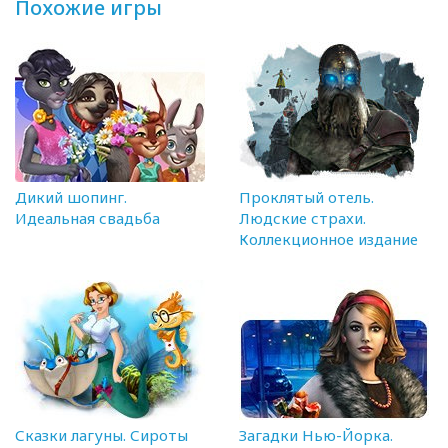
Похожие игры
Дикий шопинг.
Проклятый отель.
Идеальная свадьба
Людские страхи.
Коллекционное издание
Сказки лагуны. Сироты
Загадки Нью-Йорка.