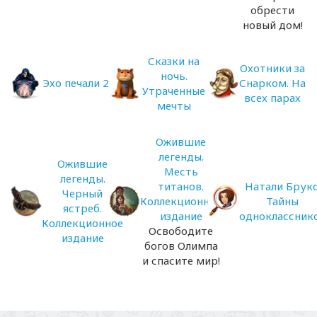
обрести
новый дом!
Сказки на
Охотники за
ночь.
Эхо печали 2
Снарком. На
Утраченные
всех парах
мечты
Ожившие
легенды.
Ожившие
Месть
легенды.
титанов.
Натали Брукс
Черный
Коллекционное
Тайны
ястреб.
издание
одноклассник
Коллекционное
Освободите
издание
богов Олимпа
и спасите мир!