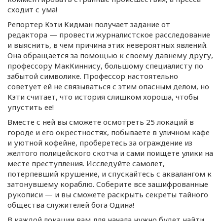
сходит с ума!
Репортер Кэти Кидман получает задание от
редактора — провести журналистское расследование
и выяснить, в чем причина этих невероятных явлений.
Она обращается за помощью к своему давнему другу,
профессору МакКиннису, большому специалисту по
забытой символике. Профессор настоятельно
советует ей не связываться с этим опасным делом, но
Кэти считает, что история слишком хороша, чтобы
упустить ее!
Вместе с ней вы сможете осмотреть 25 локаций в
городе и его окрестностях, побываете в уличном кафе
и уютной кофейне, проберетесь за ограждение из
желтого полицейского скотча и сами поищете улики на
месте преступления. Исследуйте самолет,
потерпевший крушение, и спускайтесь с аквалангом к
затонувшему кораблю. Соберите все зашифрованные
рукописи — и вы сможете раскрыть секреты тайного
общества служителей бога Одина!
В каждой локации вам для начала нужно будет найти