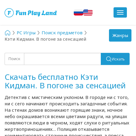
Toggle
navigat
PC Игры
Поиск предметов
Toggle
Жанры
Кэти Кидман. В погоне за сенсацией
navigation
Поиск
Искать
Скачать бесплатно Кэти
Кидман. В погоне за сенсацией
Детектив с мистическим уклоном. В городе ни с того,
ни с сего начинают происходить загадочные события.
На стенах домов возникают горящие знаки, ночное
небо окрашивается всеми цветами радуги, на улицах
появляются люди в черном, ходят слухи о ритуальных
жертвоприношениях… Полиция отказывается
комментировать странные происшествия, а пресса