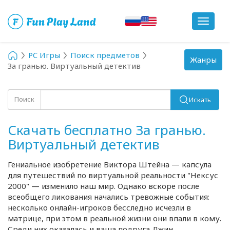
Toggle
navigat
PC Игры
Поиск предметов
Toggle
Жанры
За гранью. Виртуальный детектив
navigation
Поиск
Искать
Скачать бесплатно За гранью.
Виртуальный детектив
Гениальное изобретение Виктора Штейна — капсула
для путешествий по виртуальной реальности "Нексус
2000" — изменило наш мир. Однако вскоре после
всеобщего ликования начались тревожные события:
несколько
онлайн-игроков
бесследно исчезли в
матрице, при этом в реальной жизни они впали в кому.
Среди них оказалась и ваша подруга Джин.