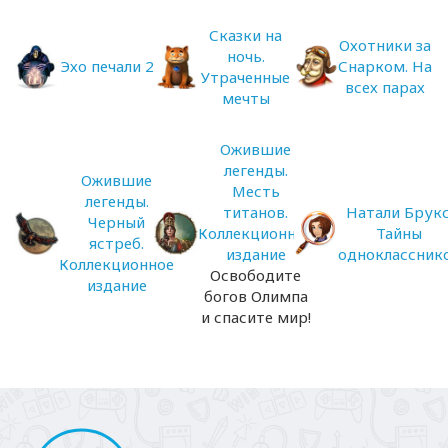
Сказки на
Охотники за
ночь.
Эхо печали 2
Снарком. На
Утраченные
всех парах
мечты
Ожившие
легенды.
Ожившие
Месть
легенды.
титанов.
Натали Брукс
Черный
Коллекционное
Тайны
ястреб.
издание
одноклассник
Коллекционное
Освободите
издание
богов Олимпа
и спасите мир!