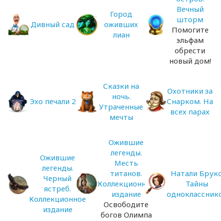
Вечный
Город
шторм
Дивный сад
оживших
Помогите
лиан
эльфам
обрести
новый дом!
Сказки на
Охотники за
ночь.
Эхо печали 2
Снарком. На
Утраченные
всех парах
мечты
Ожившие
легенды.
Ожившие
Месть
легенды.
титанов.
Натали Брукс
Черный
Коллекционное
Тайны
ястреб.
издание
одноклассник
Коллекционное
Освободите
издание
богов Олимпа