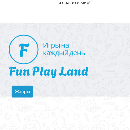
и спасите мир!
Toggle
Жанры
navigation