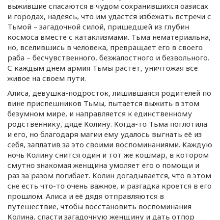
выжившие спасаются в чудом сохранившихся оазисах
и городах, надеясь, что им удастся избежать встречи с
Тьмой – загадочной силой, пришедшей из глубин
космоса вместе с катаклизмами. Тьма нематериальна,
но, вселившись в человека, превращает его в своего
раба – бесчувственного, безжалостного и безвольного.
С каждым днем армия Тьмы растет, уничтожая все
живое на своем пути.
Алиса,
девушка-подросток
, лишившаяся родителей по
вине приспешников Тьмы, пытается выжить в этом
безумном мире, и направляется к единственному
родственнику, дяде Колину.
Когда-то
Тьма поглотила
и его, но благодаря магии ему удалось выгнать её из
себя, заплатив за это своими воспоминаниями. Каждую
ночь Колину снится один и тот же кошмар, в котором
смутно знакомая женщина умоляет его о помощи и
раз за разом погибает. Колин догадывается, что в этом
сне есть
что-то
очень важное, и разгадка кроется в его
прошлом. Алиса и её дядя отправляются в
путешествие, чтобы восстановить воспоминания
Колина, спасти загадочную женщину и дать отпор