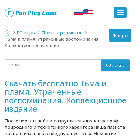
Toggle
navigat
PC Игры
Поиск предметов
Toggle
Жанры
Тьма и пламя. Утраченные воспоминания.
navigation
Коллекционное издание
Поиск
Искать
Скачать бесплатно Тьма и
пламя. Утраченные
воспоминания. Коллекционное
издание
После череды войн и разрушительных катастроф
природного и техногенного характера наша планета
превратилась в бесплодную пустыню. Немногие