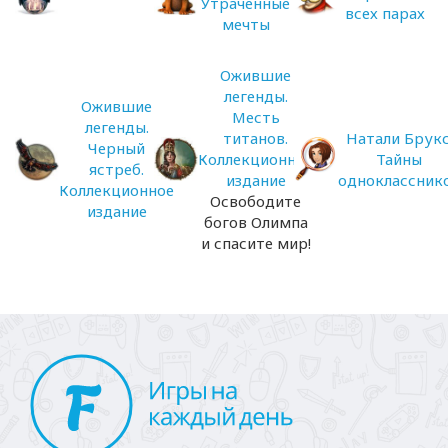
Утраченные
всех парах
мечты
Ожившие
легенды.
Ожившие
Месть
легенды.
титанов.
Натали Брукс
Черный
Коллекционное
Тайны
ястреб.
издание
одноклассник
Коллекционное
Освободите
издание
богов Олимпа
и спасите мир!