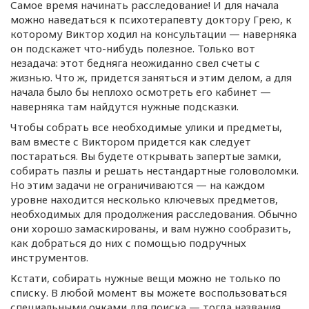
Самое время начинать расследование! И для начала
можно наведаться к психотерапевту доктору Грею, к
которому Виктор ходил на консультации — наверняка
он подскажет
что-нибудь
полезное. Только вот
незадача: этот бедняга неожиданно свел счеты с
жизнью. Что ж, придется заняться и этим делом, а для
начала было бы неплохо осмотреть его кабинет —
наверняка там найдутся нужные подсказки.
Чтобы собрать все необходимые улики и предметы,
вам вместе с Виктором придется как следует
постараться. Вы будете открывать запертые замки,
собирать пазлы и решать нестандартные головоломки.
Но этим задачи не ограничиваются — на каждом
уровне находится несколько ключевых предметов,
необходимых для продолжения расследования. Обычно
они хорошо замаскированы, и вам нужно сообразить,
как добраться до них с помощью подручных
инструментов.
Кстати, собирать нужные вещи можно не только по
списку. В любой момент вы можете воспользоваться
специальными очками для поиска — тогда названия