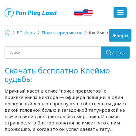
Toggle
navigat
PC Игры
Поиск предметов
Клеймо судьбы
Toggle
Жанры
navigation
Поиск
Искать
Скачать бесплатно Клеймо
судьбы
Мрачный квест в стиле "поиск предметов" о
приключениях Виктора — офицера полиции. В один
прекрасный день он проснулся в собственном доме с
дикой головной болью и загадочной татуировкой на
плече в виде трех цветков бессмертника. И самое
странное, что Виктор понятия не имеет, что с ним
произошло, и когда это он успел сделать тату...