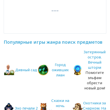
Популярные игры жанра поиск предметов
Затерянный
остров.
Вечный
Город
шторм
Дивный сад
оживших
Помогите
лиан
эльфам
обрести
новый дом!
Сказки на
Охотники за
ночь.
Эхо печали 2
Снарком. На