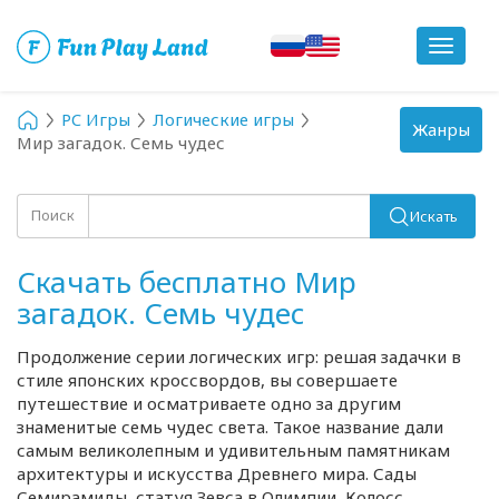
Toggle
navigat
PC Игры
Логические игры
Toggle
Жанры
Мир загадок. Семь чудес
navigation
Поиск
Искать
Скачать бесплатно Мир
загадок. Семь чудес
Продолжение серии логических игр: решая задачки в
стиле японских кроссвордов, вы совершаете
путешествие и осматриваете одно за другим
знаменитые семь чудес света. Такое название дали
самым великолепным и удивительным памятникам
архитектуры и искусства Древнего мира. Сады
Семирамиды, статуя Зевса в Олимпии, Колосс