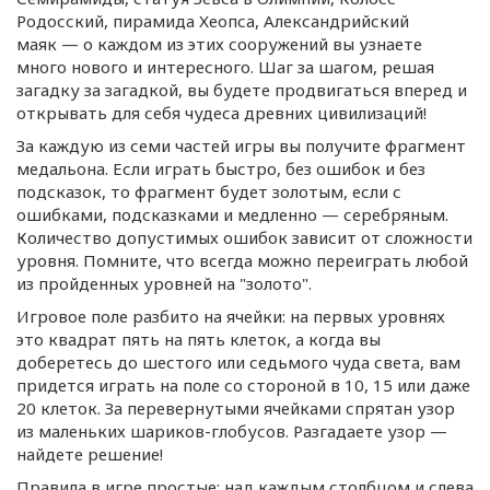
Родосский, пирамида Хеопса, Александрийский
маяк — о каждом из этих сооружений вы узнаете
много нового и интересного. Шаг за шагом, решая
загадку за загадкой, вы будете продвигаться вперед и
открывать для себя чудеса древних цивилизаций!
За каждую из семи частей игры вы получите фрагмент
медальона. Если играть быстро, без ошибок и без
подсказок, то фрагмент будет золотым, если с
ошибками, подсказками и медленно — серебряным.
Количество допустимых ошибок зависит от сложности
уровня. Помните, что всегда можно переиграть любой
из пройденных уровней на "золото".
Игровое поле разбито на ячейки: на первых уровнях
это квадрат пять на пять клеток, а когда вы
доберетесь до шестого или седьмого чуда света, вам
придется играть на поле со стороной в 10, 15 или даже
20 клеток. За перевернутыми ячейками спрятан узор
из маленьких
шариков-глобусов
. Разгадаете узор —
найдете решение!
Правила в игре простые: над каждым столбцом и слева