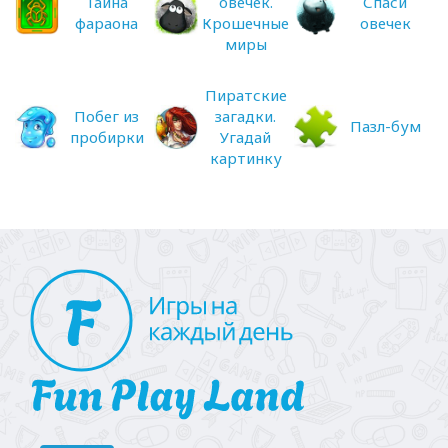
Тайна
овечек.
Спаси
фараона
Крошечные
овечек
миры
Пиратские
Побег из
загадки.
Пазл-бум
пробирки
Угадай
картинку