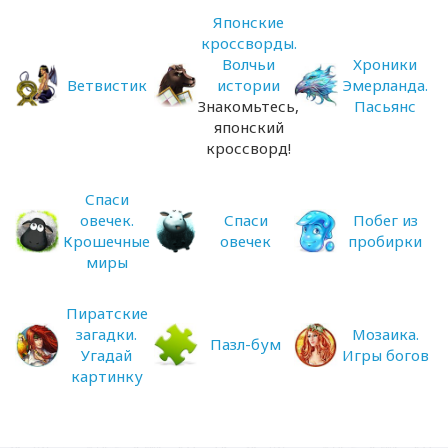
Японские
кроссворды.
Волчьи
Хроники
Ветвистик
истории
Эмерланда.
Знакомьтесь,
Пасьянс
японский
кроссворд!
Спаси
овечек.
Спаси
Побег из
Крошечные
овечек
пробирки
миры
Пиратские
загадки.
Мозаика.
Пазл-бум
Угадай
Игры богов
картинку