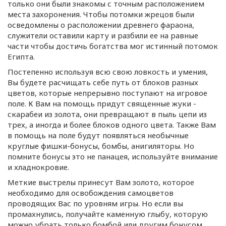
только они были знакомы с точным расположением
места захоронения. Чтобы потомки жрецов были
осведомлены о расположении древнего фараона,
служители оставили карту и разбили ее на равные
части чтобы достичь богатства мог истинный потомок
Египта.
Постепенно используя всю свою ловкость и умения,
Вы будете расчищать себе путь от блоков разных
цветов, которые непрерывно поступают на игровое
поле. К Вам на помощь придут священные жуки -
скарабеи из золота, они превращают в пыль цепи из
трех, а иногда и более блоков одного цвета. Также Вам
в помощь на поле будут появляться необычные
круглые фишки-бонусы, бомбы, анигиляторы. Но
помните бонусы это не панацея, используйте внимание
и хладнокровие.
Меткие выстрелы принесут Вам золото, которое
необходимо для освобождения самоцветов
проводящих Вас по уровням игры. Но если вы
промахнулись, получайте каменную глыбу, которую
можно убрать только бомбой или другим бонусом.