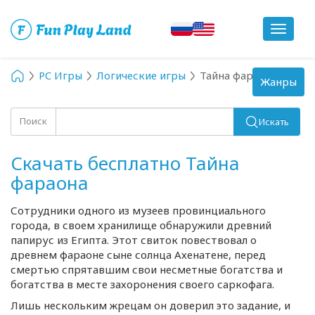
Toggle
navigat
PC Игры
Логические игры
Тайна фараона
Toggle
Жанры
navigation
Поиск
Искать
Скачать бесплатно Тайна
фараона
Сотрудники одного из музеев провинциального
города, в своем хранилище обнаружили древний
папирус из Египта. Этот свиток повествовал о
древнем фараоне сыне солнца Ахенатене, перед
смертью спрятавшим свои несметные богатства и
богатства в месте захоронения своего саркофага.
Лишь нескольким жрецам он доверил это задание, и