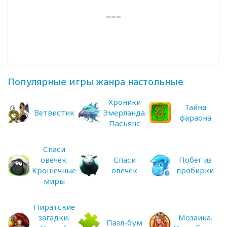
Популярные игры жанра настольные
Хроники
Тайна
Ветвистик
Эмерланда.
фараона
Пасьянс
Спаси
овечек.
Спаси
Побег из
Крошечные
овечек
пробирки
миры
Пиратские
загадки.
Мозаика.
Пазл-бум