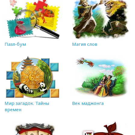
Пазл-бум
Магия слов
Мир загадок. Тайны
Век маджонга
времен