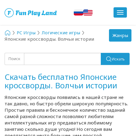
Toggle
navigat
PC Игры
Логические игры
Toggle
Жанры
Японские кроссворды. Волчьи истории
navigation
Поиск
Искать
Скачать бесплатно Японские
кроссворды. Волчьи истории
Японские кроссворды появились в нашей стране не
так давно, но быстро обрели широкую популярность.
Простые правила и бесконечное количество заданий
самой разной сложности позволяют любителям
интеллектуальных игр предаваться любимому
занятию сколько душе угодно! Но сегодня вам
предлагается нечто большее, чем простой