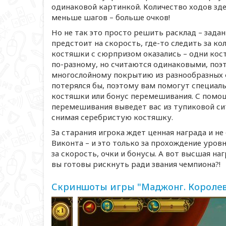
одинаковой картинкой. Количество ходов зде
меньше шагов – больше очков!
Но не так это просто решить расклад – зад
предстоит на скорость,
где-то
следить за кол
костяшки с сюрпризом оказались – одни кос
по-разному
, но считаются одинаковыми, поэ
многослойному покрытию из разнообразных 
потерялся бы, поэтому вам помогут специал
костяшки или бонус перемешивания. С помо
перемешивания выведет вас из тупиковой сит
снимая серебристую костяшку.
За старания игрока ждет ценная награда и не
Виконта – и это только за прохождение уров
за скорость, очки и бонусы. А вот высшая на
вы готовы рискнуть ради звания чемпиона?!
Скриншоты игры "Маджонг. Короле