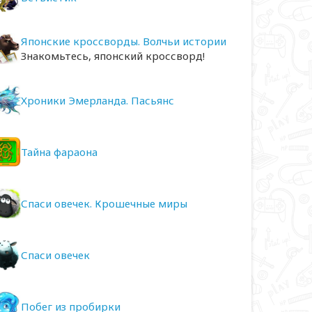
Японские кроссворды. Волчьи истории
Знакомьтесь, японский кроссворд!
Хроники Эмерланда. Пасьянс
Тайна фараона
Спаси овечек. Крошечные миры
Спаси овечек
Побег из пробирки