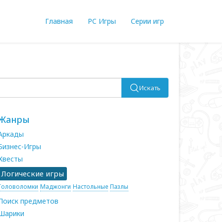
Главная
PC Игры
Серии игр
Искать
Жанры
Аркады
Бизнес-Игры
Квесты
Логические игры
Головоломки
Маджонги
Настольные
Пазлы
Поиск предметов
Шарики