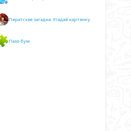
Пиратские загадки. Угадай картинку
Пазл-бум