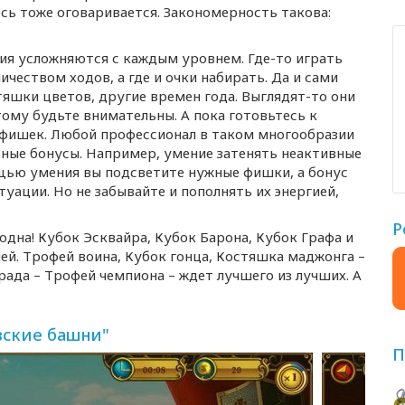
сь тоже оговаривается. Закономерность такова:
ания усложняются с каждым уровнем.
Где-то
играть
ичеством ходов, а где и очки набирать. Да и сами
тяшки цветов, другие времен года.
Выглядят-то
они
тому будьте внимательны. А пока готовьтесь к
фишек. Любой профессионал в таком многообразии
ьные бонусы. Например, умение затенять неактивные
щью умения вы подсветите нужные фишки, а бонус
уации. Но не забывайте и пополнять их энергией,
Р
 одна! Кубок Эсквайра, Кубок Барона, Кубок Графа и
ней. Трофей воина, Кубок гонца, Костяшка маджонга –
града – Трофей чемпиона – ждет лучшего из лучших. А
вские башни"
П